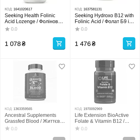
КОД:
1641020617
КОД:
1637581131
Seeking Health Folinic
Seeking Hydroxo B12 with
Acid Lozenge / Фолінова
Folinic Acid / Фолат Б9 і
кислота 60 льодяників
Б12 (гідроксокобаламін)
0.0
0.0
60 льодяників
1 078
₴
1 476
₴
КОД:
1363359565
КОД:
1970092969
Ancestral Supplements
Life Extension BioActive
Grassfed Blood / Життєва
Folate & Vitamin B12 /
сила крові 180 капсул
Фолат (5-MTHF) і вітамін
0.0
0.0
Б12 (метилкобаламін) 90
капсул