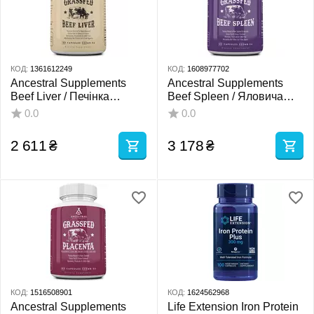
КОД:
1361612249
КОД:
1608977702
Ancestral Supplements
Ancestral Supplements
Beef Liver / Печінка
Beef Spleen / Яловича
яловича 180 капсул
селезінка 180 капсул
0.0
0.0
2 611
₴
3 178
₴
КОД:
1516508901
КОД:
1624562968
Ancestral Supplements
Life Extension Iron Protein