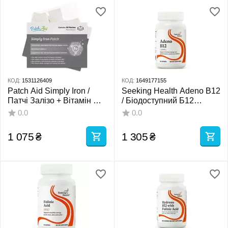
КОД:
1531126409
КОД:
1649177155
Patch Aid Simply Iron /
Seeking Health Adeno B12
Патчі Залізо + Вітамін C
/ Біодоступний Б12
30 шт.
аденозилкобаламін 3000
0.0
0.0
мкг 60 льодяників
1 075
₴
1 305
₴