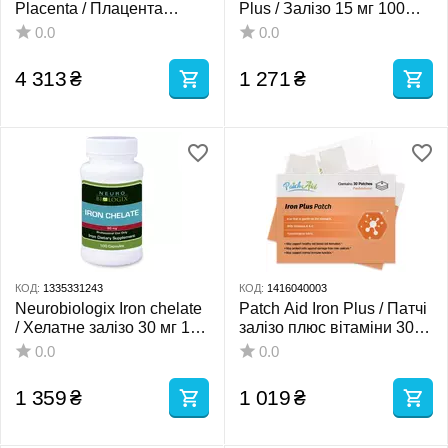
Placenta / Плацента
Plus / Залізо 15 мг 100
Підтримка після пологів,
капсул
0.0
0.0
годування, менопаузи
180 капсул
4 313
₴
1 271
₴
КОД:
1335331243
КОД:
1416040003
Neurobiologix Iron chelate
Patch Aid Iron Plus / Патчі
/ Хелатне залізо 30 мг 100
залізо плюс вітаміни 30
капсул
шт.
0.0
0.0
1 359
₴
1 019
₴