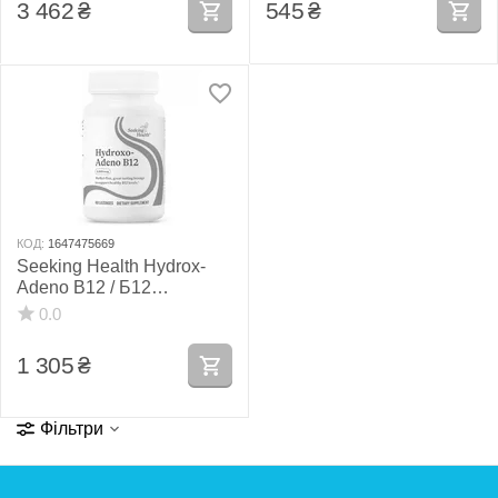
3 462
₴
545
₴
КОД:
1647475669
Seeking Health Hydrox-
Adeno B12 / Б12
Аденозілкобаламін і
0.0
Гідроксикобаламан 60
льодяників
1 305
₴
Фільтри