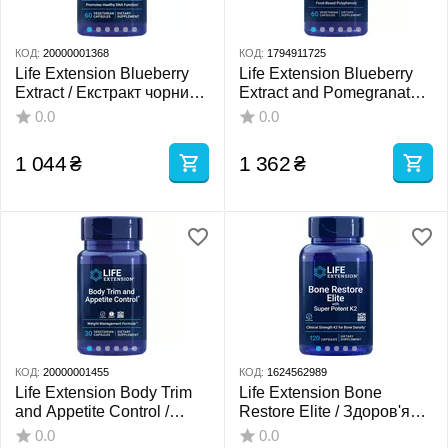
КОД:
20000001368
КОД:
1794911725
Life Extension Blueberry
Life Extension Blueberry
Extract / Екстракт чорниці
Extract and Pomegranate /
антиоксидант 60 капсул
Чорниця і гранат
0.0
0.0
антиоксиданти 60 капсул
1 044
₴
1 362
₴
КОД:
20000001455
КОД:
1624562989
Life Extension Body Trim
Life Extension Bone
and Appetite Control /
Restore Elite / Здоров'я
Підтяжка тіла та контроль
кісток і зубів 120 капсул
0.0
0.0