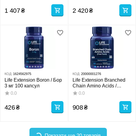
апетиту 30 капсул
1 407
₴
2 420
₴
КОД:
1624562975
КОД:
20000001276
Life Extension Boron / Бор
Life Extension Branched
3 мг 100 капсул
Chain Amino Acids /
Амінокислоти з
0.0
0.0
розгалуженим ланцюгом
90 капсул
426
₴
908
₴
Показати ще 20 товарів