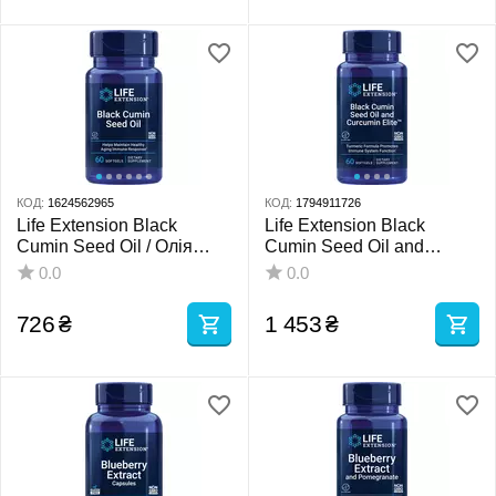
КОД:
1624562965
КОД:
1794911726
Life Extension Black
Life Extension Black
Cumin Seed Oil / Олія
Cumin Seed Oil and
насіння чорного кмину 60
Curcumin Elite / Олія
0.0
0.0
капсул
насіння чорного кмину та
куркумін 60 капсул
726
₴
1 453
₴