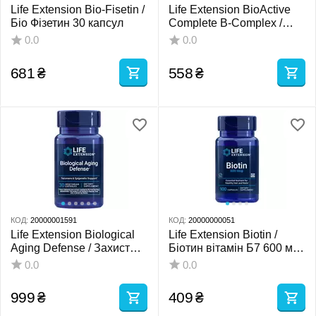
Life Extension Bio-Fisetin /
Life Extension BioActive
Біо Фізетин 30 капсул
Complete B-Complex /
Біоактивні комплекс
0.0
0.0
вітамінів групи Б 60
капсул
681
₴
558
₴
КОД:
20000001591
КОД:
20000000051
Life Extension Biological
Life Extension Biotin /
Aging Defense / Захист
Біотин вітамін Б7 600 мкг
від біологічного старіння
100 капсул
0.0
0.0
100 мг 30 капсул
999
₴
409
₴