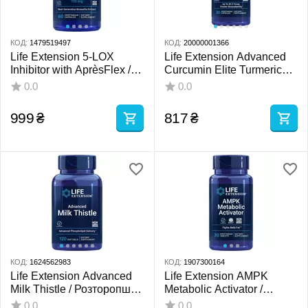
КОД:
1479519497
КОД:
20000001366
Life Extension 5-LOX
Life Extension Advanced
Inhibitor with AprèsFlex /
Curcumin Elite Turmeric
Босвелія 5-LOX блокатор
Extract / Біодоступний
0.0
0.0
з ApresFlex 60 капсул
куркумін посилена
формула 30 капсул
999
₴
817
₴
КОД:
1624562983
КОД:
1907300164
Life Extension Advanced
Life Extension AMPK
Milk Thistle / Розторопша
Metabolic Activator /
для здоров'я печінки 120
Активатор метаболізму
0.0
0.0