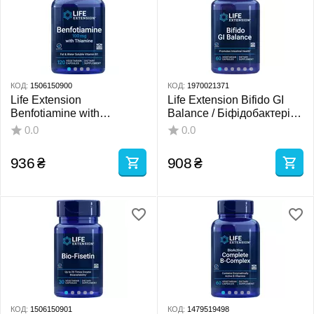
КОД:
1506150900
КОД:
1970021371
Life Extension
Life Extension Bifido GI
Benfotiamine with
Balance / Біфідобактерії
Thiamine / Бенфотіамін з
Bifidobacterium longum
0.0
0.0
тіаміном Вітамін Б1 100
BB536 60 капсул
мг 120 капсул
936
₴
908
₴
КОД:
1506150901
КОД:
1479519498