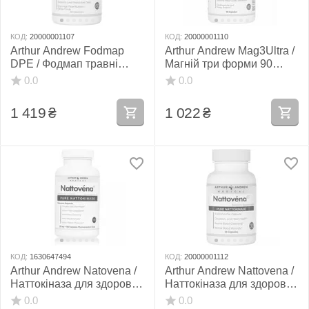
КОД:
20000001107
КОД:
20000001110
Arthur Andrew Fodmap
Arthur Andrew Mag3Ultra /
DPE / Фодмап травні
Магній три форми 90
ферменти для вуглеводів
капсул
0.0
0.0
60 капсул
1 419
₴
1 022
₴
КОД:
1630647494
КОД:
20000001112
Arthur Andrew Natovena /
Arthur Andrew Nattovena /
Наттокіназа для здоров'я
Наттокіназа для здоров'я
серцево-судинної
серцево-судинної
0.0
0.0