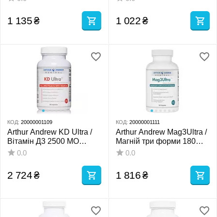
капсул
1 135
₴
1 022
₴
КОД:
20000001109
КОД:
20000001111
Arthur Andrew KD Ultra /
Arthur Andrew Mag3Ultra /
Вітамін Д3 2500 МО
Магній три форми 180
рослинний + вітамін К 90
капсул
0.0
0.0
капсул
2 724
₴
1 816
₴