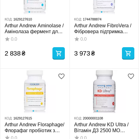
КОД:
1629127610
КОД:
1744788874
Arthur Andrew Aminolase /
Arthur Andrew FibroVera /
Амінолаза фермент для
Фібровера підтримка
засвоєння білка 90
нормального рівня
0.0
0.0
капсул
гормонів у жінок 90
капсул
2 838
₴
3 973
₴
КОД:
1629127615
КОД:
20000001108
Arthur Andrew Floraphage/
Arthur Andrew KD Ultra /
Флорафаг пробіотик з
Вітамін Д3 2500 МО
бактерофагами 30 капсул
рослинний + вітамін К 30
0.0
0.0