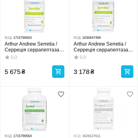
КОД:
1715790563
КОД:
1630647499
Arthur Andrew Serretia /
Arthur Andrew Serretia /
Серреція серрапептаза
Серреція серрапептаза
250.000 SPU 180 капсул
250.000 SPU 90 капсул
0.0
0.0
5 675
₴
3 178
₴
КОД:
1715790564
КОД:
1629127611