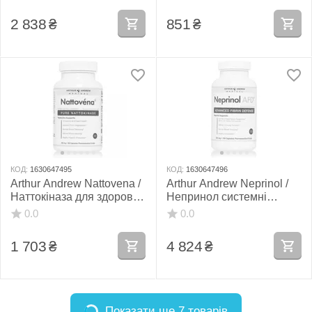
системи 180 капсул
системи 30 капсул
2 838
₴
851
₴
КОД:
1630647495
КОД:
1630647496
Arthur Andrew Nattovena /
Arthur Andrew Neprinol /
Наттокіназа для здоров'я
Непринол системні
серцево-судинної
ферменти для здорового
0.0
0.0
системи 90 капсул
кровообігу 150 капсул
1 703
₴
4 824
₴
Показати ще 7 товарів