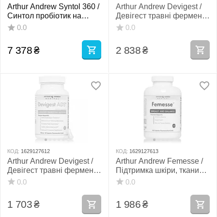
Arthur Andrew Syntol 360 /
Arthur Andrew Devigest /
Синтол пробіотик на
Девігест травні ферменти
основі спор 360 капсул
повного спектру 180
0.0
0.0
капсул
7 378
₴
2 838
₴
КОД:
1629127612
КОД:
1629127613
Arthur Andrew Devigest /
Arthur Andrew Femesse /
Девігест травні ферменти
Підтримка шкіри, тканини
повного спектру 90
грудей і здоровий рівень
0.0
0.0
капсул
гормонів 240 капсул
1 703
₴
1 986
₴