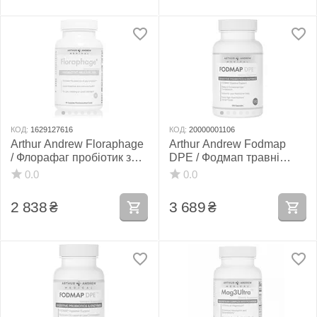
КОД:
1629127616
КОД:
20000001106
Arthur Andrew Floraphage
Arthur Andrew Fodmap
/ Флорафаг пробіотик з
DPE / Фодмап травні
бактерофагами 90 капсул
ферменти для вуглеводів
0.0
0.0
180 капсул
2 838
₴
3 689
₴