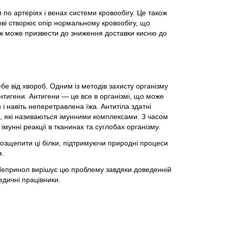
ти по артеріях і венах системи кровообігу. Це також
крові створює опір нормальному кровообігу, що
ож може призвести до зниження доставки кисню до
бе від хвороб. Одним із методів захисту організму
нтигени. Антигени — це все в організмі, що може
и і навіть неперетравлена їжа. Антитіла здатні
и, які називаються імунними комплексами. З часом
мунні реакції в тканинах та суглобах організму.
зщепити ці білки, підтримуючи природні процеси
я.
. Непринол вирішує цю проблему завдяки доведенній
едичні працівники.