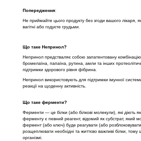
Попередження
:
Не приймайте цього продукту без згоди вашого лікаря, 
вагітні або годуєте грудьми.
Що таке Непринол?
Непринол предстваляє собою запатентовану комбінацію с
бромелаїна, папаїна, рутина, амли та інших протеолітич
підтримки здорового рівня фібрина.
Непринол використовують для підтримки імунної системи 
реакції на щоденну активність.
Що таке ферменти?
Ферменти — це білки (або білкові молекули), які діють як
ферменту є певний реагент, відомий як субстрат, який м
фермент (або ключ) буде реагувати (або розблоковувати)
розщеплювати необхідні та життєво важливі білки, тому 
організмі.