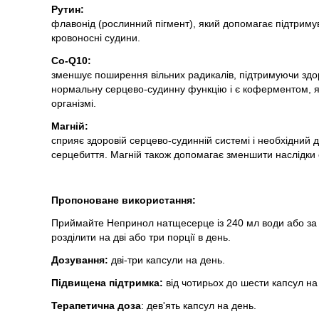
Рутин:
флавонід (рослинний пігмент), який допомагає підтримув
кровоносні судини.
Co-Q10:
зменшує поширення вільних радикалів, підтримуючи здо
нормальну серцево-судинну функцію і є коферментом, я
організмі.
Магній:
сприяє здоровій серцево-судинній системі і необхідний д
серцебиття. Магній також допомагає зменшити наслідки 
Пропоноване використання:
Приймайте Непринол натщесерце із 240 мл води або за 
розділити на дві або три порції в день.
Дозування:
дві-три капсули на день.
Підвищена підтримка:
від чотирьох до шести капсул на
Терапетична доза
: дев'ять капсул на день.