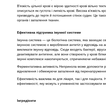
В'язкість цільної крові є мірою здатності крові вільно тек
описується як густота і липкість крові. Висока в’язкість 
призводить до тертя й потоншення стінок судин. Це так
органів і запалення тканин.
Ефективна підтримка імунної системи
Імунна система — це біологічна система, яка захищає се
імунною системою є вироблення антитіл у відповідь на а
викликати імунну відповідь. Сюди входять бактерії, вірус
деактивувати антигени, але вони створюють у крові білк
імунні комплекси накопичуються, спричиняючи небажані і
Ферментативна активність Непринола може допомогти ро
відновлення і обмежуючи запалення від перенапруженн
Ефективність важлива як для лікаря, так і для пацієнта
ефективності, яку можуть з упевненістю застосовувати м
Інгредієнти