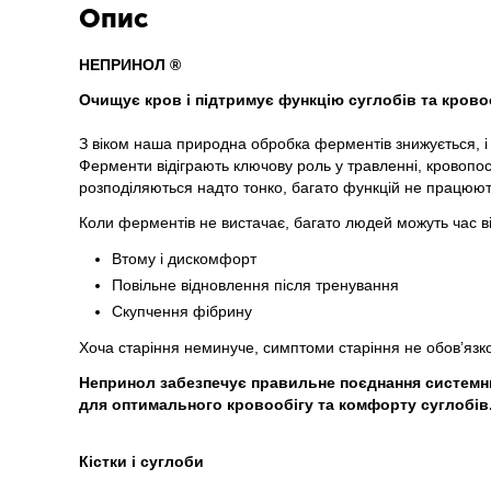
Опис
НЕПРИНОЛ ®
Очищує кров і підтримує функцію суглобів та кровоо
З віком наша природна обробка ферментів знижується, і
Ферменти відіграють ключову роль у травленні, кровопо
розподіляються надто тонко, багато функцій не працюют
Коли ферментів не вистачає, багато людей можуть час ві
Втому і дискомфорт
Повільне відновлення після тренування
Скупчення фібрину
Хоча старіння неминуче, симптоми старіння не обов’язк
Непринол забезпечує правильне поєднання системни
для оптимального кровообігу та комфорту суглобів
Кістки і суглоби