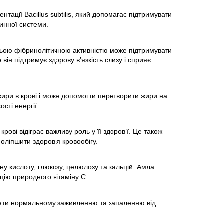
ації Bacillus subtilis, який допомагає підтримувати
динної системи.
ьою фібринолітичною активністю може підтримувати
ін підтримує здорову в’язкість слизу і сприяє
ри в крові і може допомогти перетворити жири на
ості енергії.
рові відіграє важливу роль у її здоров’ї. Це також
оліпшити здоров’я кровообігу.
ну кислоту, глюкозу, целюлозу та кальцій. Амла
цію природного вітаміну С.
ияти нормальному заживленню та запаленню від