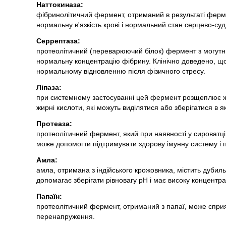
Наттокиназа:
фібринолітичний фермент, отриманий в результаті фермент
нормальну в'язкість крові і нормальний стан серцево-су
Серрептаза:
протеолітичний (переварюючий білок) фермент з могутн
нормальну концентрацію фібрину. Клінічно доведено, що в
нормальному відновленню після фізичного стресу.
Ліпаза:
при системному застосуванні цей фермент розщеплює жи
жирні кислоти, які можуть виділятися або зберігатися в як
Протеаза:
протеолітичний фермент, який при наявності у сироватці к
може допомогти підтримувати здорову імунну систему і п
Амла:
амла, отримана з індійського крожовника, містить дубиль
допомагає зберігати рівновагу pH і має високу концентра
Папаїн:
протеолітичний фермент, отриманий з папаї, може спр
перенапруження.