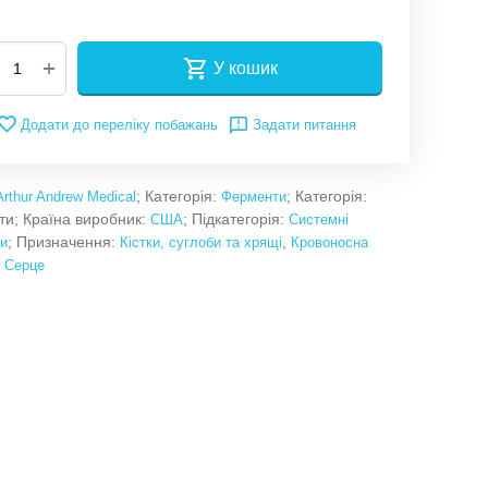
+
У кошик
Додати до переліку побажань
Задати питання
; Категорія:
; Категорія:
Arthur Andrew Medical
Ферменти
и; Країна виробник:
; Підкатегорія:
США
Системні
; Призначення:
,
и
Кістки, суглоби та хрящі
Кровоносна
,
Серце