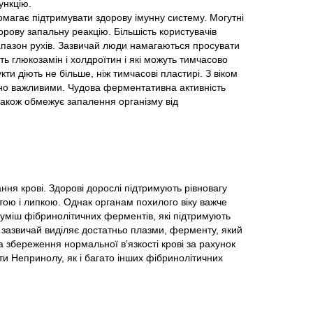
ункцію.
магає підтримувати здорову імунну систему. Могутні
рову запальну реакцію. Більшість користувачів
апазон рухів. Зазвичай люди намагаються просувати
ть глюкозамін і холдроїтин і які можуть тимчасово
кти діють не більше, ніж тимчасові пластирі. З віком
йно важливими. Чудова ферментативна активність
акож обмежує запалення організму від
ння крові. Здорові дорослі підтримують рівновагу
тою і липкою. Однак органам похилого віку важче
 суміш фібринолітичних ферментів, які підтримують
м зазвичай виділяє достатньо плазми, ферменту, який
за збереження нормальної в’язкості крові за рахунок
и Непринолу, як і багато інших фібринолітичних