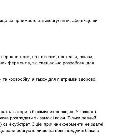
якщо ви приймаєте антикоагулянти, або якщо ви
еррапептази, наттокінази, протеази, ліпази,
них ферментів, які спеціально розроблені для
та кровообігу, а також для підтримки здорової
 каталізатори в біохімічних реакціях. У кожного
ожна розглядати як замок і ключ. Тільки певний
 свій субстрат. З цієї причини ферменти не здатні
що вони реагують лише на певні шкідливі білки в