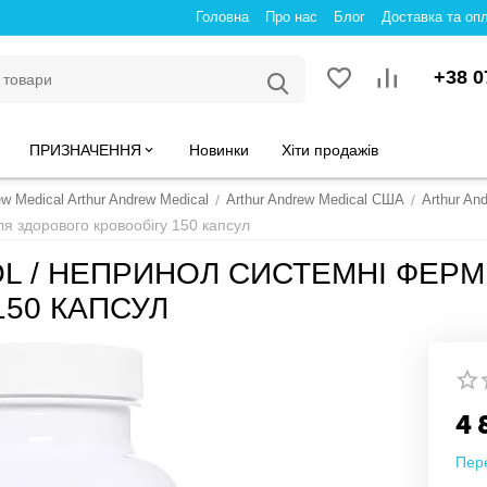
Головна
Про нас
Блог
Доставка та оп
+38 0
ПРИЗНАЧЕННЯ
Новинки
Хіти продажів
ew Medical Arthur Andrew Medical
/
Arthur Andrew Medical США
/
Arthur An
ля здорового кровообігу 150 капсул
L / НЕПРИНОЛ СИСТЕМНІ ФЕРМ
150 КАПСУЛ
4 
Пер