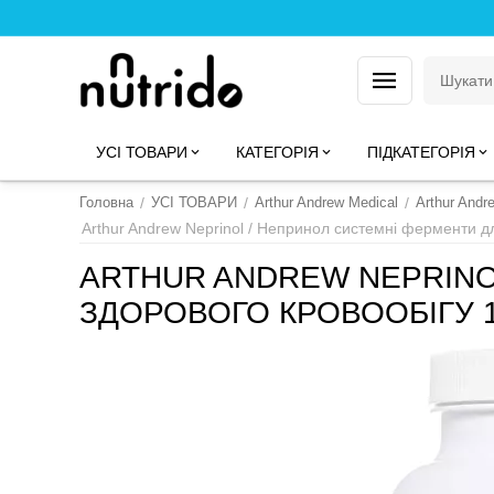
УСІ ТОВАРИ
КАТЕГОРІЯ
ПІДКАТЕГОРІЯ
Головна
/
УСІ ТОВАРИ
/
Arthur Andrew Medical
/
Arthur Andr
Arthur Andrew Neprinol / Непринол системні ферменти д
ARTHUR ANDREW NEPRINO
ЗДОРОВОГО КРОВООБІГУ 