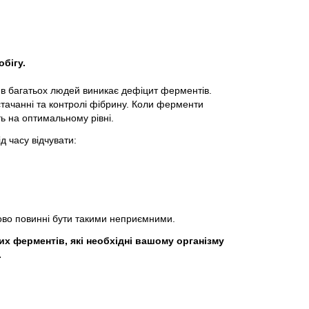
бігу.
 в багатьох людей виникає дефіцит ферментів.
стачанні та контролі фібрину. Коли ферменти
ь на оптимальному рівні.
д часу відчувати:
ово повинні бути такими неприємними.
х ферментів, які необхідні вашому організму
.