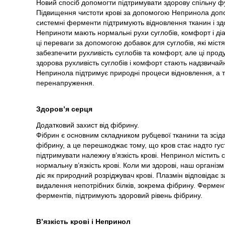
Новий спосіб допомогти підтримувати здорову спільну ф
Підвищення чистоти крові за допомогою Непринола допо
системні ферменти підтримують відновлення тканин і здо
Неприноти мають нормальні рухи суглобів, комфорт і ді
ці переваги за допомогою добавок для суглобів, які містя
забезпечити рухливість суглобів та комфорт, але ці проду
здорова рухливість суглобів і комфорт стають надзвича
Непринола підтримує природні процеси відновлення, а т
перенапруження.
Здоров’я серця
Додатковий захист від фібрину.
Фібрин є основним складником рубцевої тканини та зсіда
фібрину, а це перешкоджає тому, що кров стає надто гус
підтримувати належну в’язкість крові. Непринол містить
нормальну в’язкість крові. Коли ми здорові, наш організ
діє як природний розріджувач крові. Плазмін відповідає 
видалення непотрібних білків, зокрема фібрину. Фермент
ферментів, підтримують здоровий рівень фібрину.
В’язкість крові і Непринол