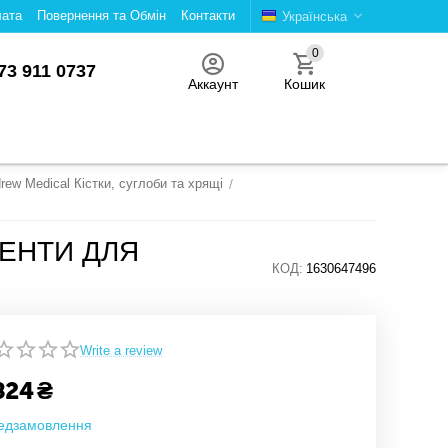
лата
Повернення та Обмін
Контакти
Українська
0
73 911 0737
Аккаунт
Кошик
drew Medical Кістки, суглоби та хрящі
/
ЕНТИ ДЛЯ
КОД:
1630647496
Write a review
824
₴
едзамовлення