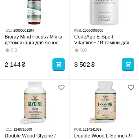
КОД:
20000001294
КОД:
20000000860
Bioray Mind Focus / М'яка
CodeAge E-Sport
детоксикація для ясності
Vitamins+ / Вітаміни для
розуму 59 мл
кіберспорту + підтримка
0.0
0.0
когнітивної діяльності 90
капсул
2 144
₴
3 502
₴
КОД:
1248710600
КОД:
1214241079
Double Wood Glycine /
Double Wood L-Serine / Л