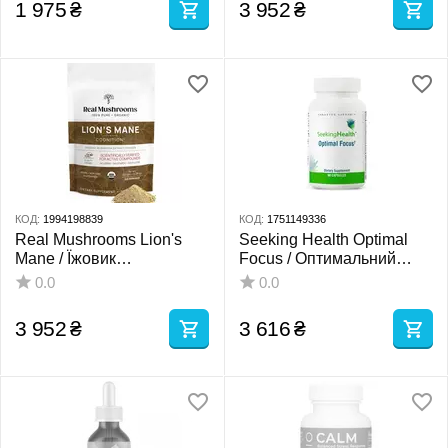
1 975
₴
3 952
₴
КОД:
1994198839
КОД:
1751149336
Real Mushrooms Lion's
Seeking Health Optimal
Mane / Їжовик
Focus / Оптимальний
гребінчастий органік
фокус - ясність розуму,
0.0
0.0
порошок для когнітивного
увага, навчання та
здоров'я 150 г
пам'ять 90 капсул
3 952
₴
3 616
₴