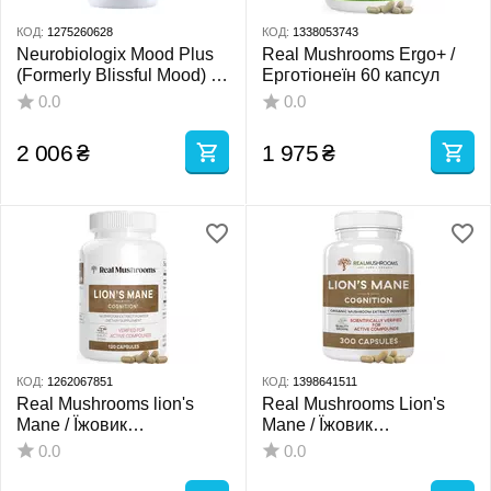
КОД:
1275260628
КОД:
1338053743
Neurobiologix Mood Plus
Real Mushrooms Ergo+ /
(Formerly Blissful Mood) /
Ерготіонеїн 60 капсул
Розширена підтримка
0.0
0.0
настрою та стресу 60
капсул
2 006
₴
1 975
₴
КОД:
1262067851
КОД:
1398641511
Real Mushrooms lion's
Real Mushrooms Lion's
Mane / Їжовик
Mane / Їжовик
гребінчастий органік 120
гребінчастий органік 300
0.0
0.0
капсул
капсул