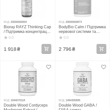
КОД:
20000000004
КОД:
20000000873
Bioray RAYZ Thinking Cap
BodyBio Calm / Підтримка
/ Підтримка концентрації
нервової системи та
уваги під час стресу для
зниження стресу 60
0.0
0.0
підлітків 12-18 років 59
капсул
мл
1 918
₴
2 796
₴
КОД:
1694070118
КОД:
1494305895
Double Wood Cordyceps
Double Wood GABA /
Mushroom Extract /
ГАБА гамма-