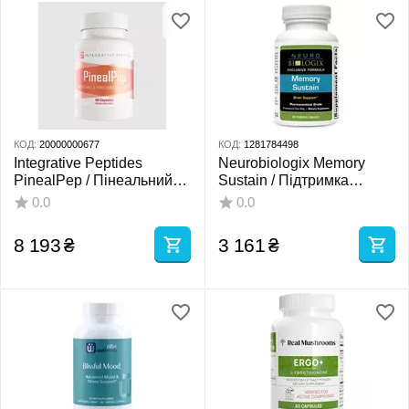
КОД:
20000000677
КОД:
1281784498
Integrative Peptides
Neurobiologix Memory
PinealPep / Пінеальний
Sustain / Підтримка
пептид здоров'я мозку та
пам'яті 60 капсул
0.0
0.0
нервової системи 60
капсул
8 193
₴
3 161
₴