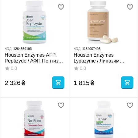
КОД:
1264569193
КОД:
1184007493
Houston Enzymes AFP
Houston Enzymes
Peptizyde / АФП Пептизид
Lypazyme / Липазим
90 капсул
ензими для
0.0
0.0
перетравлення жирів 120
капсул
2 326
₴
1 815
₴