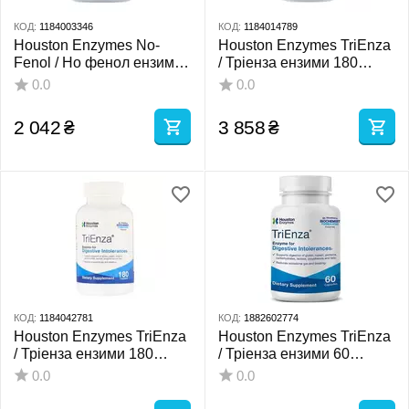
КОД:
1184003346
КОД:
1184014789
Houston Enzymes No-
Houston Enzymes TriEnza
Fenol / Но фенол ензими
/ Тріенза ензими 180
90 капс
жувальних таблеток
0.0
0.0
2 042
₴
3 858
₴
КОД:
1184042781
КОД:
1882602774
Houston Enzymes TriEnza
Houston Enzymes TriEnza
/ Тріенза ензими 180
/ Тріенза ензими 60
капсул
капсул
0.0
0.0