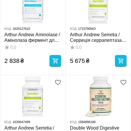
КОД:
1629127610
КОД:
1715790563
Arthur Andrew Aminolase /
Arthur Andrew Serretia /
Амінолаза фермент для
Серреція серрапептаза
засвоєння білка 90
250.000 SPU 180 капсул
0.0
0.0
капсул
2 838
₴
5 675
₴
КОД:
1630647499
КОД:
1584896186
Arthur Andrew Serretia /
Double Wood Digestive