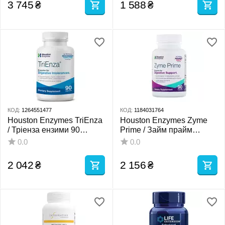
3 745
₴
1 588
₴
КОД:
1264551477
КОД:
1184031764
Houston Enzymes TriEnza
Houston Enzymes Zyme
/ Тріенза ензими 90
Prime / Займ прайм
капсул
ензими 90 капсул
0.0
0.0
2 042
₴
2 156
₴