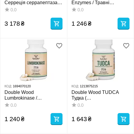
Серреція серрапептаза
Enzymes / Травні
250.000 SPU 90 капсул
ферменти 180 капсул
0.0
0.0
3 178
₴
1 246
₴
КОД:
1694070120
КОД:
1213875215
Double Wood
Double Wood TUDCA
Lumbrokinase /
Тудка (
Люмброкіназа для
Тауросодезоксихолевая
0.0
0.0
підтримки здорового
кислота ) Сіль жовчних
кровообігу 120 капсул
кислот 60 капс
1 240
₴
1 643
₴