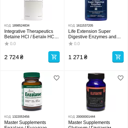
КОД:
1898524834
КОД:
1611537205
Integrative Therapeutics
Life Extension Super
Betaine HCl / Бетаїн HCI
Digestive Enzymes and
підтримка здорової
Probiotics / Травні
0.0
0.0
кислотності шлунка 250
ферменти та пробіотики
капсул
60 капсул
2 724
₴
1 271
₴
КОД:
1322053456
КОД:
20000001444
Master Supplements
Master Supplements
Enzalase / Ензалазе
Glutaxym / Глутаксім