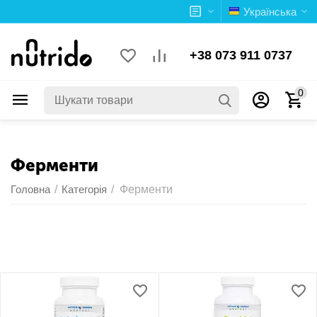
Українська
+38 073 911 0737
0
Ферменти
Головна
/
Категорія
/
Ферменти