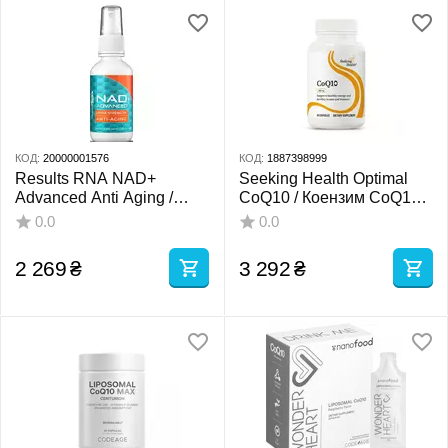
КОД:
20000001576
КОД:
1887398999
Results RNA NAD+
Seeking Health Optimal
Advanced Anti Aging /
CoQ10 / Коензим CoQ10
НАД+ Антивікова
100 мг 60 капсул
0.0
0.0
підтримка 60 мл
2 269
₴
3 292
₴