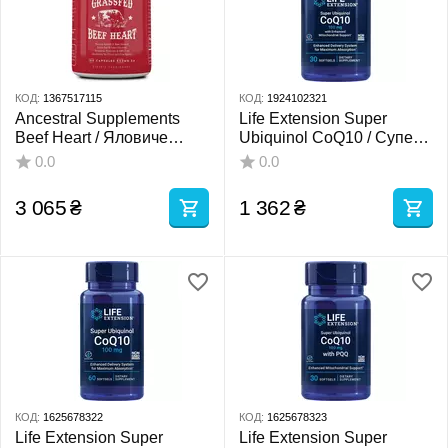
КОД:
1367517115
КОД:
1924102321
Ancestral Supplements
Life Extension Super
Beef Heart / Яловиче
Ubiquinol CoQ10 / Супер
серце 180 капсул
убіхінол CoQ10 з
0.0
0.0
підтримкою мітохондрій
30 капсул
3 065
₴
1 362
₴
КОД:
1625678322
КОД:
1625678323
Life Extension Super
Life Extension Super