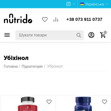
Українська
+38 073 911 0737
0
Убіхінол
Головна
/
Підкатегорія
/
Убіхінол