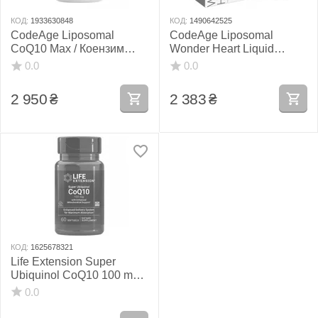
КОД:
1933630848
КОД:
1490642525
CodeAge Liposomal
CodeAge Liposomal
CoQ10 Max / Коензим
Wonder Heart Liquid
Ку10 250 мг
CoQ10 / Ліпосомальний
0.0
0.0
ліпосомальний 60 капсул
Коензим Ку10 30 саше
2 950
₴
2 383
₴
КОД:
1625678321
Life Extension Super
Ubiquinol CoQ10 100 mg /
Супер убіхінол Ку10 з
0.0
підтримкою мітохондрій
60 капсул