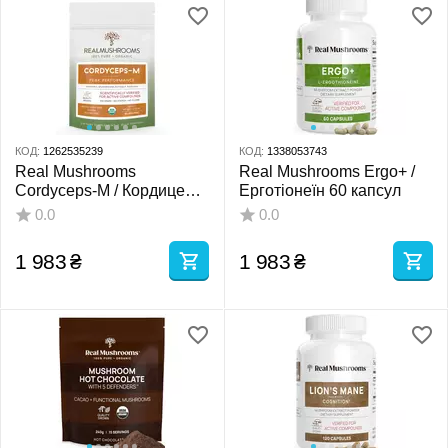
КОД:
1262535239
КОД:
1338053743
Real Mushrooms
Real Mushrooms Ergo+ /
Cordyceps-M / Кордицепс
Ерготіонеїн 60 капсул
органік порошок 60 г
0.0
0.0
1 983
₴
1 983
₴