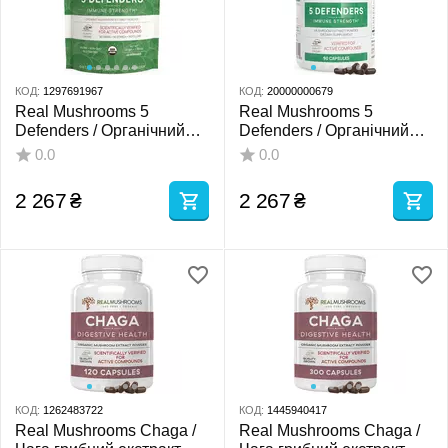
КОД:
1297691967
КОД:
20000000679
Real Mushrooms 5
Real Mushrooms 5
Defenders / Органічний
Defenders / Органічний
грибний комплекс 5
грибний комплекс 5
0.0
0.0
захисників 45 г
захисників 90 капсул
2 267
₴
2 267
₴
КОД:
1262483722
КОД:
1445940417
Real Mushrooms Chaga /
Real Mushrooms Chaga /