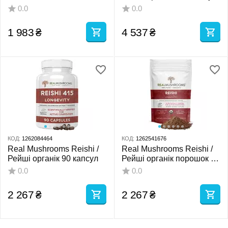
валеріана для спокою і
0.0
0.0
відпочинку 60 капсул
1 983
₴
4 537
₴
КОД:
1262084464
КОД:
1262541676
Real Mushrooms Reishi /
Real Mushrooms Reishi /
Рейші органік 90 капсул
Рейші органік порошок 45
г
0.0
0.0
2 267
₴
2 267
₴