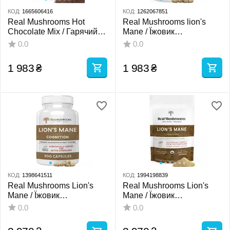
КОД:
1665606416
КОД:
1262067851
Real Mushrooms Hot
Real Mushrooms lion's
Chocolate Mix / Гарячий
Mane / Їжовик
шоколадний мікс з
гребінчастий органік 120
0.0
0.0
грибами 240 г
капсул
1 983
₴
1 983
₴
КОД:
1398641511
КОД:
1994198839
Real Mushrooms Lion's
Real Mushrooms Lion's
Mane / Їжовик
Mane / Їжовик
гребінчастий органік 300
гребінчастий органік
0.0
0.0
капсул
порошок для когнітивного
здоров'я 150 г