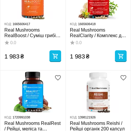
КОД:
1665606417
КОД:
1665606418
Real Mushrooms
Real Mushrooms
RealBoost / Суміш грибів
RealClarity / Комплекс для
для енергії та
ясності розуму - Їжовик,
0.0
0.0
виносливості 60 капсул
Ашваганда, Родіола та
Бакопа 60 капсул
1 983
₴
1 983
₴
КОД:
1720991038
КОД:
1398121926
Real Mushrooms RealRest
Real Mushrooms Reishi /
/ Рейші, меліса та
Рейші органік 200 капсул