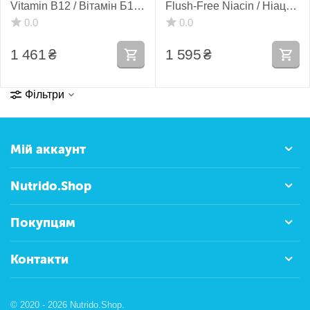
Vitamin B12 / Вітамін Б12
Flush-Free Niacin / Ніацин
/ Метилкобаламін рідкий
без почервоніння шкіри
0.0
0.0
ліпосомальний 59,2 мл
Б3 60 капсул
1 461
₴
1 595
₴
Фільтри
Мій аккаунт
Nutrido.Shop
Покупцям
Контакти
© 2020 - 2026 Nutrido.Shop.