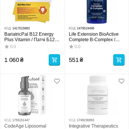
КОД:
1417515883
КОД:
1479519498
BariatricPal B12 Energy
Life Extension BioActive
Plus Vitamin / Патчі Б12
Complete B-Complex /
енергія плюс вітамін 30
Біоактивні комплекс
0.0
0.0
шт.
вітамінів групи Б 60
капсул
1 060
₴
551
₴
КОД:
1755151447
КОД:
1749236893
CodeAge Liposomal
Integrative Therapeutics