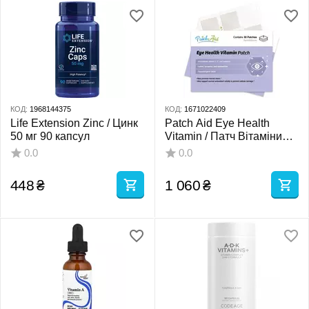
КОД:
1968144375
КОД:
1671022409
Life Extension Zinc / Цинк
Patch Aid Eye Health
50 мг 90 капсул
Vitamin / Патч Вітаміни
для здоров'я очей -
0.0
0.0
Лютеїн, лікопін,
астаксантин 30 шт.
448
₴
1 060
₴