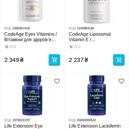
КОД:
1490957419
КОД:
2104983190
CodeAge Eyes Vitamins /
CodeAge Liposomal
Вітаміни для здоров'я
Vitamin E /
очей 120 капсул
Ліпосомальний вітамін Е
0.0
0.0
на основі соняшникововї
олії 90 капсул
2 349
₴
2 237
₴
КОД:
1970021370
КОД:
20000000542
Life Extension Eye
Life Extension Lactoferrin