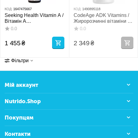
КОД:
1647475667
КОД:
1490895118
Seeking Health Vitamin A /
CodeAge ADK Vitamins /
Вітамін А
Жиророзчинні вітаміни А,
ретинілпальмітат рідкий
Д, К 180 капсул
0.0
0.0
30 мл
1 455
₴
2 349
₴
Фільтри
Мій аккаунт
Nutrido.Shop
Покупцям
Контакти