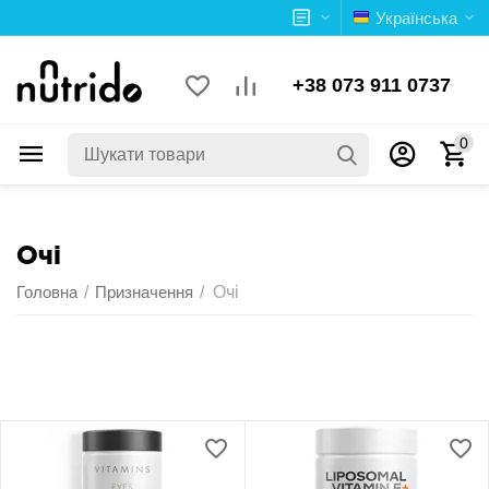
Українська
+38 073 911 0737
0
Очі
Головна
/
Призначення
/
Очі