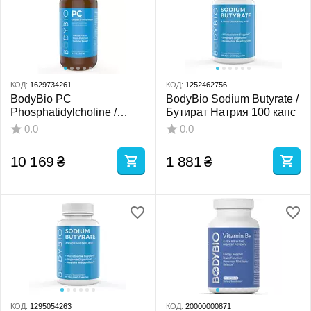
КОД:
1629734261
КОД:
1252462756
BodyBio PC
BodyBio Sodium Butyrate /
Phosphatidylcholine /
Бутират Натрия 100 капс
Фосфатидилхолин
0.0
0.0
Повышение памяти и
внимания 473 мл
10 169
₴
1 881
₴
КОД:
1295054263
КОД:
20000000871