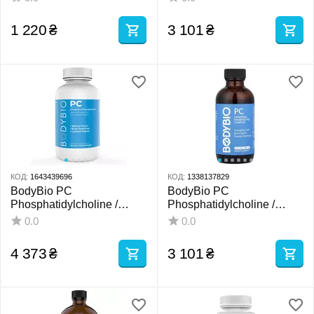
капс
1 220
₴
3 101
₴
КОД:
1643439696
КОД:
1338137829
BodyBio PC
BodyBio PC
Phosphatidylcholine /
Phosphatidylcholine /
Фосфатидилхолин
Фосфатидилхолин
0.0
0.0
Повышение памяти и
Повышение памяти и
внимания 100 капс
внимания 118 мл
4 373
₴
3 101
₴