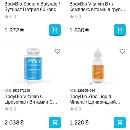
BodyBio Sodium Butyrate /
BodyBio Vitamin B+ /
Бутират Натрия 60 капс
Комплекс вітамінів групи
Б 90 капсул
0.0
0.0
1 372
₴
1 830
₴
КОД:
1539871298
КОД:
1295054264
BodyBio Vitamin C
BodyBio Zinc Liquid
Liposomal / Витамин С
Mineral / Цинк жидкий
липосомальный 60
минерал 60 мл
0.0
0.0
капсул
2 033
₴
1 220
₴