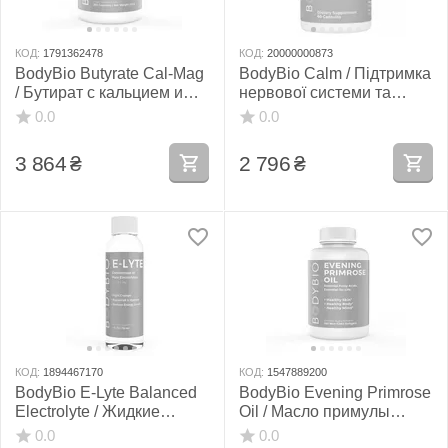
КОД:
1791362478
КОД:
20000000873
BodyBio Butyrate Cal-Mag
BodyBio Calm / Підтримка
/ Бутират с кальцием и
нервової системи та
магнием 250 капсул
зниження стресу 60
0.0
0.0
капсул
3 864
₴
2 796
₴
КОД:
1894467170
КОД:
1547889200
BodyBio E-Lyte Balanced
BodyBio Evening Primrose
Electrolyte / Жидкие
Oil / Масло примулы
электролиты 118 мл
вечерней 180 гелей
0.0
0.0