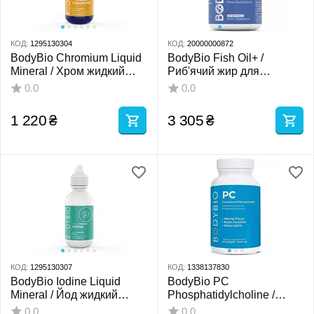
КОД:
1295130304
КОД:
20000000872
BodyBio Chromium Liquid
BodyBio Fish Oil+ /
Mineral / Хром жидкий
Риб'ячий жир для
минерал 60 мл
підтримки серця й мозку
0.0
0.0
60 капсул
1 220
₴
3 305
₴
КОД:
1295130307
КОД:
1338137830
BodyBio Iodine Liquid
BodyBio PC
Mineral / Йод жидкий
Phosphatidylcholine /
минерал 60 мл
Фосфатидилхолин 60
0.0
0.0