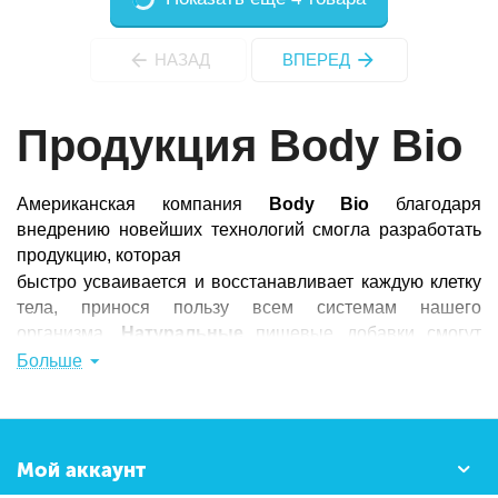
НАЗАД
ВПЕРЕД
Продукция Body Bio
Американская компания
Body Bio
благодаря
внедрению новейших технологий смогла разработать
продукцию, которая
быстро усваивается и восстанавливает каждую клетку
тела, принося пользу всем системам нашего
организма.
Натуральные
пищевые добавки смогут
поддерживать оптимальную работу всего организма,
Больше
не изматывая его изнурительными диетами, а давая
всего лишь нужный импульс на основе
результатов
питания
.
Мой аккаунт
Гарантия качества продукции