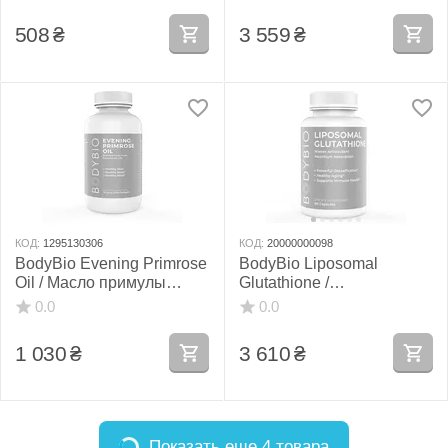
508
₴
3 559
₴
КОД:
1295130306
КОД:
20000000098
BodyBio Evening Primrose
BodyBio Liposomal
Oil / Масло примулы
Glutathione /
вечерней 90 гелей
Ліпосомальний глутатіон
0.0
0.0
60 капсул
1 030
₴
3 610
₴
Показать еще 4 товара