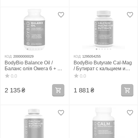
КОД:
20000000029
КОД:
1295054255
BodyBio Balance Oil /
BodyBio Butyrate Cal-Mag
Баланс олія Омега 6 + 3
/ Бутират с кальцием и
180 капсул
магнием 100 капс
0.0
0.0
2 135
₴
1 881
₴