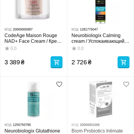
КОД:
20000000987
КОД:
1281775047
CodeAge Maison Rouge
Neurobiologix Calming
NAD+ Face Cream / Крем
cream / Успокаивающий
для омолодження та
крем 90мл
0.0
0.0
пружності шкіри обличчя
50 мл
3 389
₴
2 726
₴
КОД:
1255793795
КОД:
20000001006
Neurobiologix Glutathione
Biom Probiotics Intimate