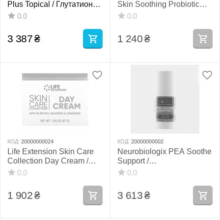
Plus Topical / Глутатион
Skin Soothing Probiotic
крем топический
Soft Balm / Пробіотичний
0.0
0.0
бальзам 60 мл
3 387
₴
1 240
₴
КОД:
20000000024
КОД:
20000000002
Life Extension Skin Care
Neurobiologix PEA Soothe
Collection Day Cream /
Support /
Денний крем 47 г
Пальмітоїлетаноламід
0.0
0.0
ПЕА крем 100 мл
1 902
₴
3 613
₴