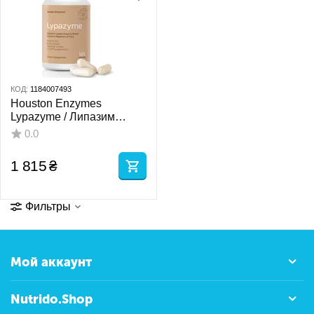
КОД:
1184007493
Houston Enzymes
Lypazyme / Липазим
энзимы 120 капсул
0.0
1 815
₴
Фильтры
Мой аккаунт
Nutrido.Shop