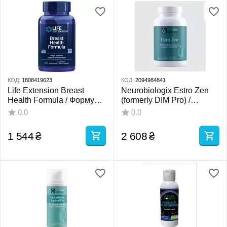
КОД:
1808419623
КОД:
2094984841
Life Extension Breast
Neurobiologix Estro Zen
Health Formula / Формула
(formerly DIM Pro) /
здоровья груди 60 капсул
Підтримка метаболізму та
0.0
0.0
настрою за допомогою
DIM 120 капсул
1 544
₴
2 608
₴