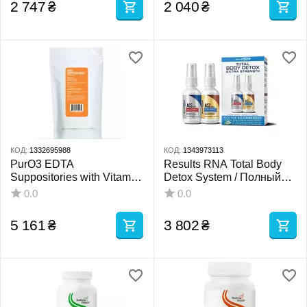
2 747
₴
2 040
₴
КОД:
1332695988
КОД:
1343973113
PurO3 EDTA
Results RNA Total Body
Suppositories with Vitamin
Detox System / Полный
C / Суппозитории EDTA с
детокс тела 2*60 мл
0.0
0.0
витамином C 30 шт
5 161
₴
3 802
₴