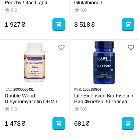
Peachy / Засіб для
Glutathione /
очищення від
Ліпосомальний глутатіон
0.0
0.0
мікроорганізмів і токсинів
1000 мг 63 г
59 мл
1 927
₴
3 518
₴
КОД:
20000000431
КОД:
1506150901
Double Wood
Life Extension Bio-Fisetin /
Dihydromyricetin DHM /
Био Физетин 30 капсул
Дигідромирицетин ДГМ
0.0
0.0
90 капсул
1 473
₴
681
₴