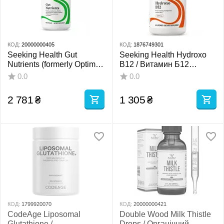
КОД:
20000000405
КОД:
1876749301
Seeking Health Gut
Seeking Health Hydroxo
Nutrients (formerly Optimal
B12 / Витамин Б12
GI) / Поживні речовини
Гидроксикобаламин 60
0.0
0.0
для кишківника 150
пастилок
капсул
2 781
₴
1 305
₴
КОД:
1799920070
КОД:
20000000421
CodeAge Liposomal
Double Wood Milk Thistle
Glutathione /
Drops / Органічний