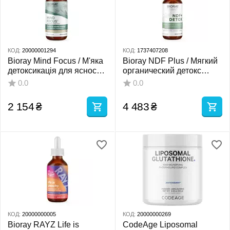
КОД:
20000001294
КОД:
1737407208
Bioray Mind Focus / М'яка
Bioray NDF Plus / Мягкий
детоксикація для ясності
органический детокс
розуму 59 мл
тяжелых металлов 30 мл
0.0
0.0
2 154
₴
4 483
₴
КОД:
20000000005
КОД:
20000000269
Bioray RAYZ Life is
CodeAge Liposomal