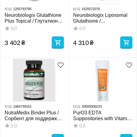
КОД:
1255793795
КОД:
1525572076
Neurobiologix Glutathione
Neurobiologix Liposomal
Plus Topical / Глутатион
Glutathione /
крем топический
Липосомальный
0.0
0.0
глутатион 120 мл
3 402
₴
4 310
₴
КОД:
1964739110
КОД:
20000000233
NutraMedix Binder Plus /
PurO3 EDTA
Сорбент для поддержки
Suppositories with Vitamin
детоксикации и
C / Супозиторії EDTA з
0.0
0.0
выведения токсинов 120
вітаміном C 10 шт.
капсул