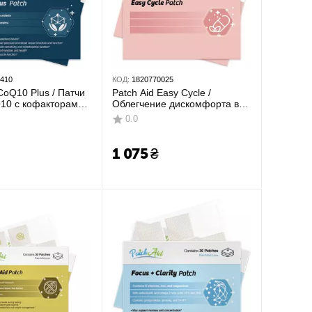
6410
КОД:
1820770025
CoQ10 Plus / Патчи
Patch Aid Easy Cycle /
10 с кофакторами
Облегчение дискомфорта во
время менструальных циклов
0.0
30 шт
1 075
₴