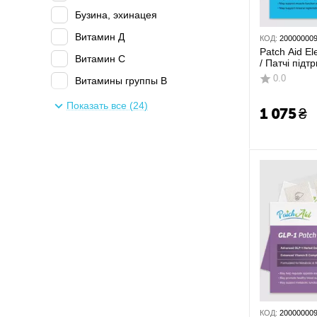
Поліпшує метаболізм
Бузина, эхинацея
Протизапальне
Витамин Д
КОД:
20000000
Серце
Patch Aid El
Витамин С
/ Патчі під
Система травлення
електролітів
0.0
Витамины группы В
Сон та стрес
Гистамин
Показать все (24)
1 075
₴
Старіння та довголіття
Железо
Чоловіче здоров'я
Коллаген
Магний
Мелатонин
Метаболическое средство
Мультикомплекс
Омега-3
Поддержка гормонального
фона
Поддержка митохондрий
КОД:
20000000