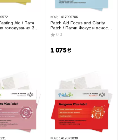
00572
КОД:
1417990706
Fasting Aid / Патч
Patch Aid Focus and Clarity
я голодування 30
Patch / Патчи Фокус и ясность
30 шт
0.0
1 075
₴
9231
КОД:
1417873838