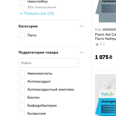
гемоглобіну
Для покращення
метаболізму
Показать все (29)
Для роботи печінки
Категория
Енергія та мітохондрії
КОД:
20000000
Жіноче здоров'я
Patch Aid Ca
Патчі
Патчі Нейтр
Засоби для детоксикації та
вуглеводів 3
0.0
очищення
Подкатегория товара
Застуда та ГРВІ
1 075
₴
Кістки, суглоби та хрящі
Кишечник
Аминокислоты
Кровоносна система
Антиоксидант
М'язи
Антиоксидантный комплекс
Мозок та нервова система
Биотин
Ноотропи
Бифидобактерии
Очі
Босвеллия