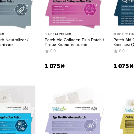
568
КОД:
1417990708
КОД:
153112
rb Neutralizer /
Patch Aid Collagen Plus Patch /
Patch Aid 
алізація
Патчи Коллаген плюс
Коэнзим Q
0 шт.
витамины 30 шт
30 шт
0.0
0.0
1 075
₴
1 075
₴