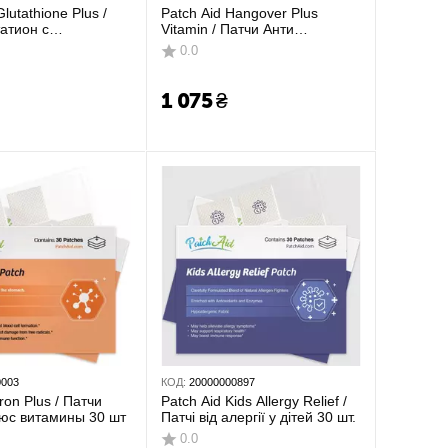
Glutathione Plus /
Patch Aid Hangover Plus
татион с
Vitamin / Патчи Анти
ми 30 шт
похмелье 30 шт
0.0
1 075
₴
0003
КОД:
20000000897
Iron Plus / Патчи
Patch Aid Kids Allergy Relief /
юс витамины 30 шт
Патчі від алергії у дітей 30 шт.
0.0