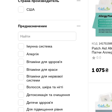
Страна производитель
США
Предназначение
КОД:
14175158
Імунна система
Patch Aid All
Патчи Алле
Алергія
витамины 3
0.0
Вітаміни для здоров'я
1 075
₴
Вітаміни для краси
Вітаміни для нервової
системи
Волосся, шкіра та нігті
Детоксикація та очищення
Дитяче здоров'я
Для підвищення рівня