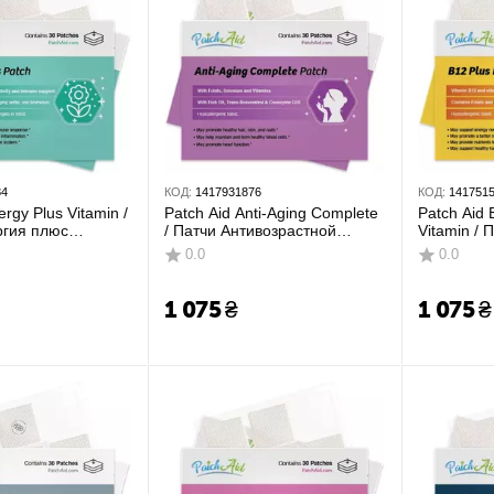
84
КОД:
1417931876
КОД:
141751
ergy Plus Vitamin /
Patch Aid Anti-Aging Complete
Patch Aid 
ргия плюс
/ Патчи Антивозрастной
Vitamin / 
0 шт
комплекс 30 шт
плюс вита
0.0
0.0
1 075
₴
1 075
₴