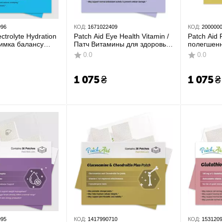
996
КОД:
1671022409
КОД:
200000
ectrolyte Hydration
Patch Aid Eye Health Vitamin /
Patch Aid 
тримка балансу
Патч Витамины для здоровья
полегшенн
 30 шт.
глаз - Лютеин, ликопин и
шт.
0.0
0.0
астаксантин 30 шт
1 075
₴
1 075
₴
995
КОД:
1417990710
КОД:
153120