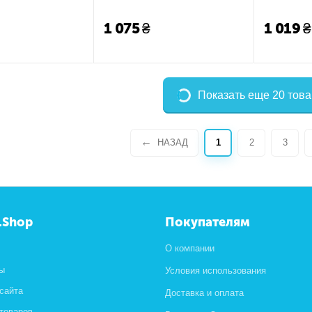
1 075
₴
1 019
₴
Показать еще 20 тов
НАЗАД
1
2
3
.Shop
Покупателям
О компании
ы
Условия использования
 сайта
Доставка и оплата
 товаров