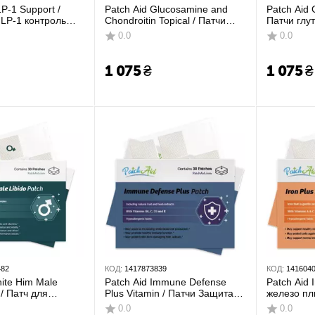
P-1 Support /
Patch Aid Glucosamine and
Patch Aid 
LP-1 контроль
Chondroitin Topical / Патчи
Патчи глу
підтримка
Глюкозамин и хондроитин 30
кофактора
0.0
0.0
ги 30 шт.
шт
1 075
₴
1 075
₴
482
КОД:
1417873839
КОД:
141604
nite Him Male
Patch Aid Immune Defense
Patch Aid 
 / Патч для
Plus Vitamin / Патчи Защита
железо пл
ібідо в чоловіків
иммунитета 30 шт
0.0
0.0