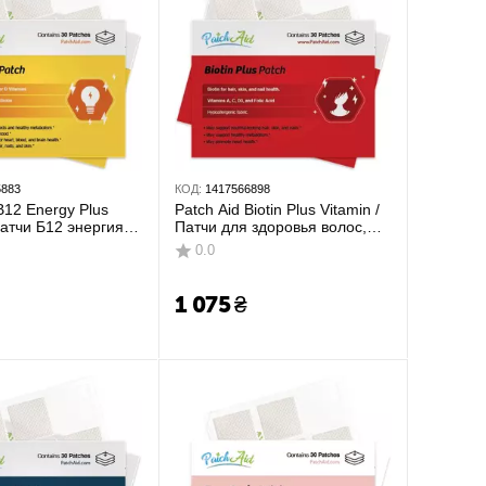
5883
КОД:
1417566898
B12 Energy Plus
Patch Aid Biotin Plus Vitamin /
Патчи Б12 энергия
Патчи для здоровья волос,
мины 30 шт
кожи и ногтей Биотин плюс
0.0
витамин 30 шт
1 075
₴