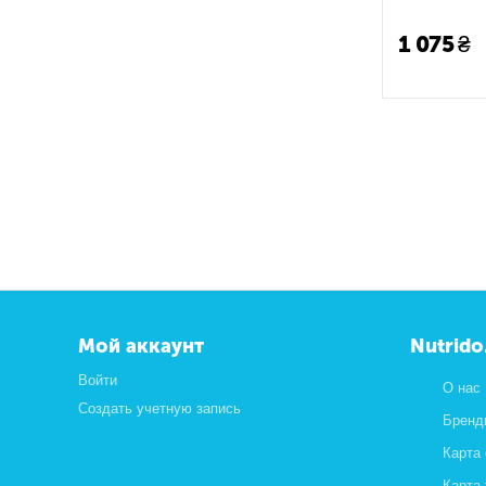
30 шт.
1 075
₴
Мой аккаунт
Nutrido
Войти
О нас
Создать учетную запись
Бренд
Карта
Карта