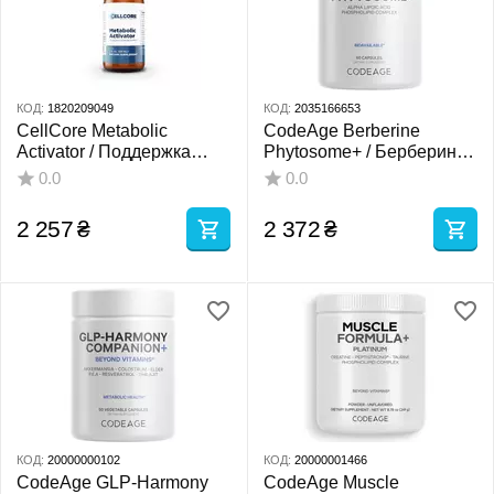
КОД:
1820209049
КОД:
2035166653
CellCore Metabolic
CodeAge Berberine
Activator / Поддержка
Phytosome+ / Берберин
метаболизма,
HCL и альфа-липоевая
0.0
0.0
щитовидной железы и
кислота 60 капсул
митохондрий 59 мл
2 257
₴
2 372
₴
КОД:
20000000102
КОД:
20000001466
CodeAge GLP-Harmony
CodeAge Muscle