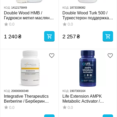
КОД:
1412175849
КОД:
1873338082
Double Wood HMB /
Double Wood Turk 500 /
Гидрокси метил масляная
Туркестерон поддержка
кислота 1000 mg 120
уровня мужских гормонов
0.0
0.0
капсул
120 капсул
1 240
₴
2 257
₴
КОД:
20000000348
КОД:
1907300164
Integrative Therapeutics
Life Extension AMPK
Berberine / Берберин
Metabolic Activator /
метаболізм цукру в крові
Активатор метаболизма
0.0
0.0
60 капсул
АМПК 30 таблеток