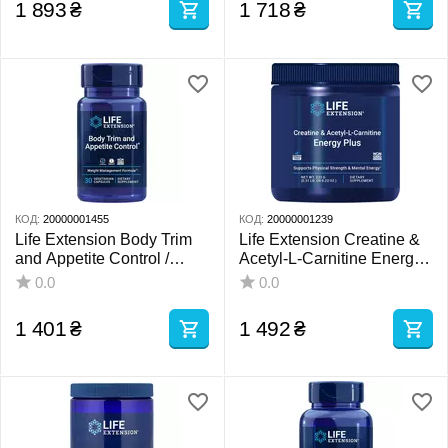
1 893
₴
1 718
₴
КОД:
20000001455
КОД:
20000001239
Life Extension Body Trim
Life Extension Creatine &
and Appetite Control /
Acetyl-L-Carnitine Energy
Підтяжка тіла та контроль
Plus / Креатин і ацетил-L-
0.0
0.0
апетиту 30 капсул
карнітин 233 г
1 401
₴
1 492
₴