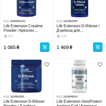
КОД:
20000001161
КОД:
1624562990
Life Extension Creatine
Life Extension D-Ribose /
Powder / Креатин
Д-рибоза для
моногідрат підтримка
поддержания клеточной
0.0
0.0
м'язової функції 300 г
энергии и здоровья
сердца 100 таблеток
1 085
₴
1 469
₴
КОД:
1624562991
КОД:
1619699019
Life Extension D-Ribose
Life Extension GeroProtect
Powder / Д-рибоза
Ageless Cell / Клеточное