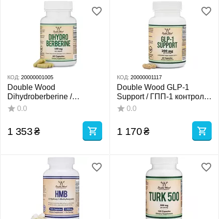
КОД:
20000001005
КОД:
20000001117
Double Wood
Double Wood GLP-1
Dihydroberberine /
Support / ГПП-1 контроль
Дигідроберберин
апетиту та підтримка
0.0
0.0
підтримка рівня цукру в
зниження ваги 200 мг 60
крові 100 мг 60 капсул
капсул
1 353
₴
1 170
₴