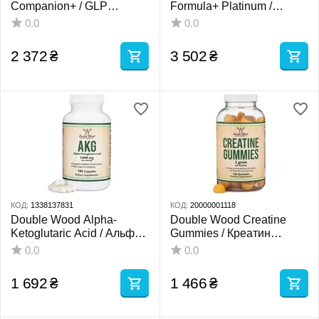
Companion+ / GLP
Formula+ Platinum /
гармонія підтримки
Комплекс для підтримки
0.0
0.0
метаболізму 60 капсул
м'язів і загального
самопочуття 249 г
2 372
₴
3 502
₴
КОД:
1338137831
КОД:
20000001118
Double Wood Alpha-
Double Wood Creatine
Ketoglutaric Acid / Альфа-
Gummies / Креатин
кетоглутаровая кислота
моногідрат 1 грам 120
0.0
0.0
500 мг 180 капсул
жувальних мармеладок
1 692
₴
1 466
₴