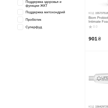
Поддержка здоровья и
функции ЖКТ
Поддержка митохондрий
КОД:
15573751
Biom Probiot
Пробіотик
Intimate Fo
для интимно
0.0
Суперфуд
901
₴
КОД:
15642972