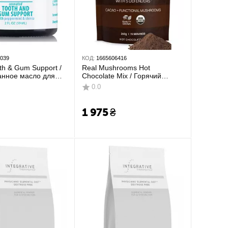
2039
КОД:
1665606416
th & Gum Support /
Real Mushrooms Hot
анное масло для
Chocolate Mix / Горячий
перечная / стевия)
шоколадный микс с грибами
0.0
240 г
1 975
₴