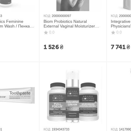
83
КОД:
20000000097
КОД:
200000
ics Feminine
Biom Probiotics Natural
Integrativ
am Wash / Пенка
External Vaginal Moisturizer
Physicians'
й гигиены 150 мл
Gel / Зовнішній вагінальний
Функціона
0.0
0.0
зволожувальний гель 60 мл
при поруш
1 526
₴
7 741
₴
91
КОД:
1934343733
КОД:
141799