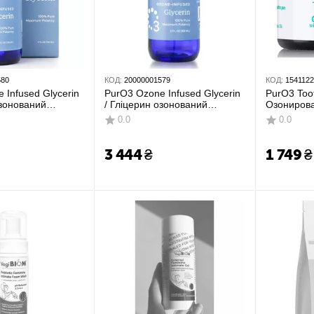
580
КОД:
20000001579
КОД:
154112
 Infused Glycerin
PurO3 Ozone Infused Glycerin
PurO3 Too
озонований
/ Гліцерин озонований
Озониров
118 мл
органічний 59 мл
рта (мята 
0.0
0.0
59 мл
3 444
₴
1 749
₴