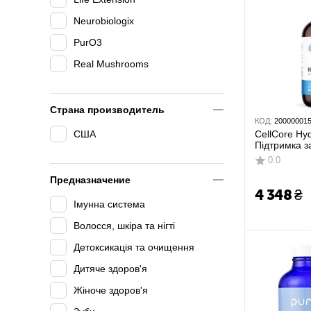
Neurobiologix
PurO3
Real Mushrooms
Страна производитель
КОД:
20000001
США
CellCore Hy
Підтримка з
використанн
0.0
організмі 59
Предназначение
4 348
₴
Імунна система
Волосся, шкіра та нігті
Детоксикація та очищення
Дитяче здоров'я
Жіноче здоров'я