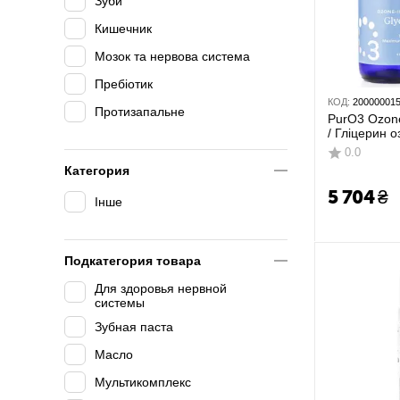
Зуби
Кишечник
Мозок та нервова система
Пребіотик
КОД:
20000001
Протизапальне
PurO3 Ozone
/ Гліцерин 
органічний 
0.0
Категория
5 704
₴
Інше
Подкатегория товара
Для здоровья нервной
системы
Зубная паста
Масло
Мультикомплекс