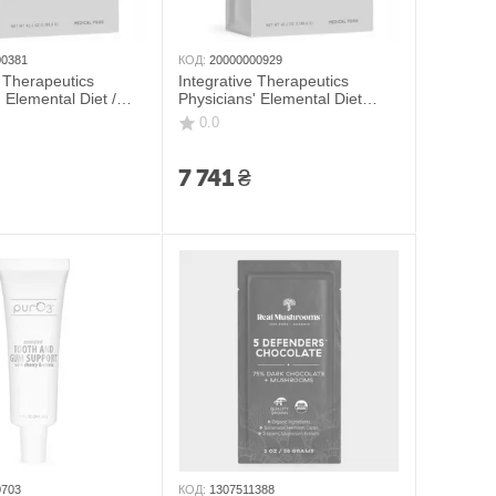
00381
КОД:
20000000929
e Therapeutics
Integrative Therapeutics
 Elemental Diet /
Physicians' Elemental Diet
льне харчування
Dextrose Free /
0.0
енні ШКТ 1296 г
Функціональне харчування
без декстрози 1198,8 г
7 741
₴
0703
КОД:
1307511388