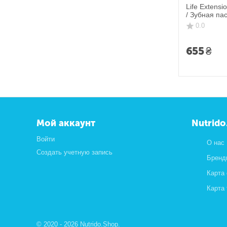
Life Extensi
/ Зубная па
мяты 113,4 
0.0
655
₴
Мой аккаунт
Nutrido
Войти
О нас
Создать учетную запись
Бренд
Карта
Карта
© 2020 - 2026 Nutrido.Shop.