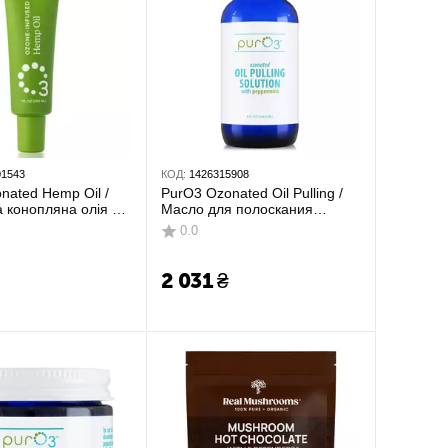
01543
КОД:
1426315908
nated Hemp Oil /
PurO3 Ozonated Oil Pulling /
 конопляна олія 1
Масло для полоскания
6 мл
полости рта 236 мл
0.0
2 031
₴