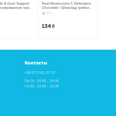
th & Gum Support
Real Mushrooms 5 Defenders
зонированное масло
Chocolate / Шоколад грибной
9,6 мл
5 Защитников 56 г
0.0
134
₴
Контакты
+38 073 911 07 37
Пн-Пт: 10:00 - 19:00
Сб-Вс: 10:00 - 15:00