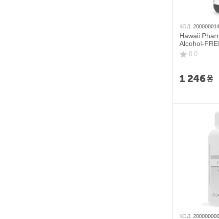
КОД:
20000001
Hawaii Phar
Alcohol-FRE
печінки без
0.0
1 246
₴
КОД:
20000000