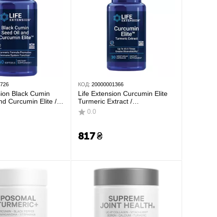
1726
КОД:
20000001366
sion Black Cumin
Life Extension Curcumin Elite
nd Curcumin Elite /
Turmeric Extract /
ян черного тмина и
Біодоступний куркумін 30
0.0
60 кап
капсул
817
₴