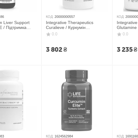
486
КОД:
20000000557
КОД:
200000
m Liver Support
Integrative Therapeutics
Integrativ
E / Підтримка
Curalieve / Куркумін
Glutamine 
 спирту 60 мл
підвищеної біодоступності 60
Форте L-гл
0.0
0.0
капсул
3 802
₴
3 235
₴
083
КОД:
1624562984
КОД:
169116