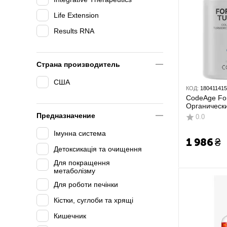
Life Extension
Results RNA
Страна производитель
США
КОД:
18041141
CodeAge Fors
Органически
капсул
Предназначение
0.0
Імунна система
1 986
₴
Детоксикація та очищення
Для покращення
метаболізму
Для роботи печінки
Кістки, суглоби та хрящі
Кишечник