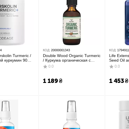
54
КОД:
20000001343
КОД:
179491
kolin Turmeric /
Double Wood Organic Turmeric
Life Exten
й куркумин 90
/ Куркума органическая с
Seed Oil a
черным перцем без алкоголя
Масло сем
0.0
0.0
60 мл
куркумин 
1 189
₴
1 453
₴