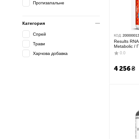
Протизапальне
Категория
Спрей
КОД:
20000001
Results RN
Трави
Metabolic /
аппетита и 
0.0
Харчова добавка
снижения в
4 256
₴