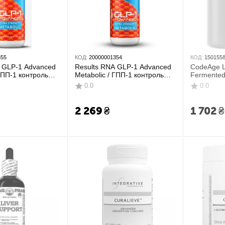
355
КОД:
20000001354
КОД:
150155
A GLP-1 Advanced
Results RNA GLP-1 Advanced
CodeAge L
 ГПП-1 контроль
Metabolic / ГПП-1 контроль
Fermented
поддержка
аппетита и поддержка
/ Липосом
0.0
0.0
еса 120 мл
снижения веса 60 мл
ферменти
90 капсул
2 269
₴
1 702
₴