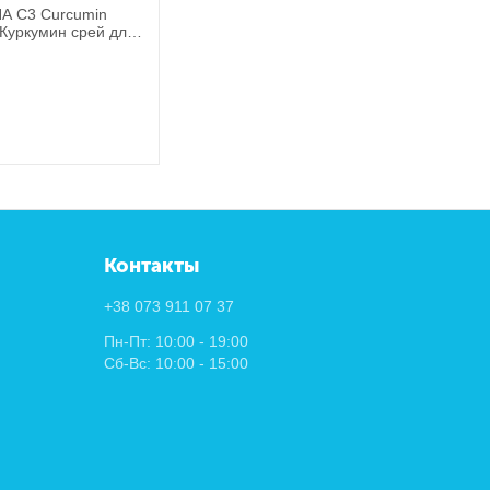
NA C3 Curcumin
 Куркумин срей для
 суставов и мышц
Контакты
+38 073 911 07 37
Пн-Пт: 10:00 - 19:00
Сб-Вс: 10:00 - 15:00