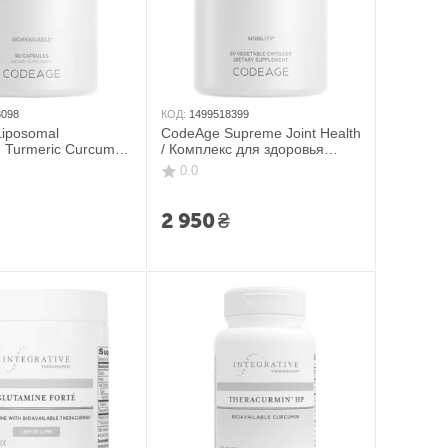
8098
КОД:
1499518399
iposomal
CodeAge Supreme Joint Health
 Turmeric Curcumin
/ Комплекс для здоровья
альный
суставов с коллагеном 60
0.0
рованный куркумин
капсул
2 950
₴