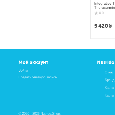
Integrative 
Theracurmin 
підвищеною 
0.0
120 капсул
5 420
₴
Мой аккаунт
Nutrido
Войти
О нас
Создать учетную запись
Бренд
Карта
Карта
© 2020 - 2026 Nutrido.Shop.