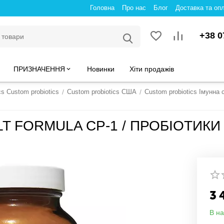
Головна
Про нас
Блог
Доставка та оп
+38 0
ПРИЗНАЧЕННЯ
Новинки
Хіти продажів
cs Custom probiotics
/
Custom probiotics США
/
Custom probiotics Імунна
T FORMULA CP-1 / ПРОБІОТИК
3 
В на