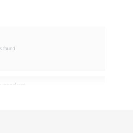
s found
s product
ith other customers
review