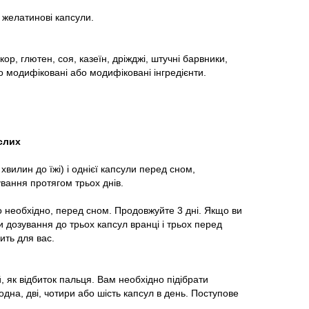
 желатинові капсули.
ор, глютен, соя, казеїн, дріжджі, штучні барвники,
 модифіковані або модифіковані інгредієнти.
слих
 хвилин до їжі) і однієї капсули перед сном,
ання протягом трьох днів.
що необхідно, перед сном. Продовжуйте 3 дні. Якщо ви
и дозування до трьох капсул вранці і трьох перед
ить для вас.
, як відбиток пальця. Вам необхідно підібрати
дна, дві, чотири або шість капсул в день. Поступове