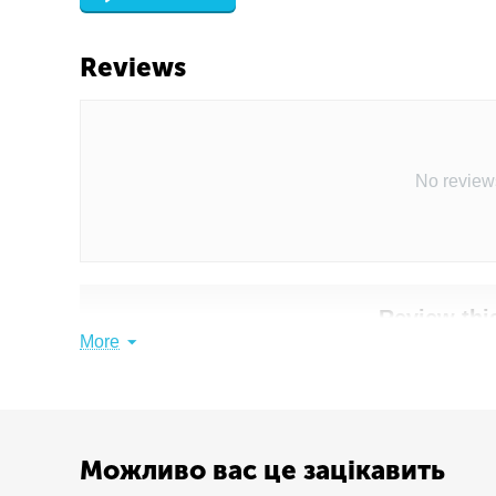
Reviews
No review
Review thi
More
Share your thoughts w
Write a 
Можливо вас це зацікавить