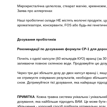
Мікрокристалічна целюлоза, стеарат магнію, кремнезем,
Заява про аллергенах
Наші пробіотичні склади НЕ містять молочні продукти, цук
ароматизатори, консерванти, FOS або будь-які генетично
Дозування пробіотиків
Рекомендації по дозуванню формули CP-1 для доро
Почніть з однієї капсули (60 мільярдів КУО) вранці (за 30
запиваючи повною склянкою води. Продовжуйте цю дозув
Через три дні збільште дозу до двох капсул вранці і, як
не отримуєте очікуваних результатів, необхідно збільшит
сном. Дотримуйтеся тієї дозування, яка найкраще підход
ПРИМІТКА
. Кожна травна система унікальна і унікальний
дозування, яка найбільше підходить ВАМ. Це може бути о
збільшення - хороший спосіб підібрати оптимальну дозу.