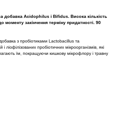
добавка Acidophilus і Bifidus. Висока кількість
о моменту закінчення терміну придатності. 90
бавка з пробіотиками Lactobacillus та
ій і ліофілізованих пробіотичних мікроорганізмів, які
омагають їм, покращуючи кишкову мікрофлору і травну