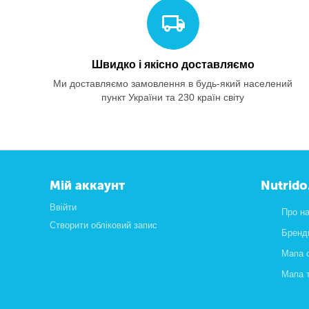
Швидко і якісно доставляємо
Ми доставляємо замовлення в будь-який населений
пункт України та 230 країн світу
Мій аккаунт
Nutrido
Ввійти
Про н
Створити обліковий запис
Бренд
Мапа 
Мапа 