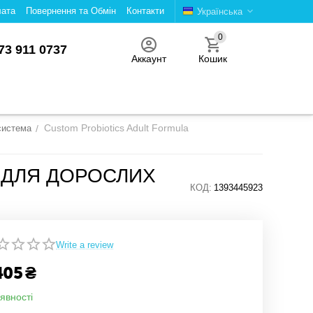
лата
Повернення та Обмін
Контакти
Українська
0
73 911 0737
Аккаунт
Кошик
Custom Probiotics Adult Formula
 система
/
И ДЛЯ ДОРОСЛИХ
КОД:
1393445923
Write a review
405
₴
явності