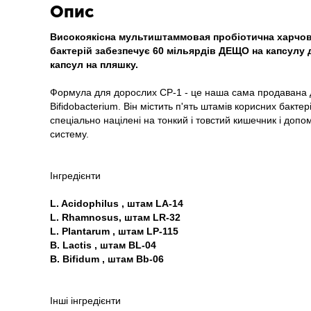
Опис
Високоякісна мультиштаммовая пробіотична харчова 
бактерій забезпечує 60 мільярдів ДЕЩО на капсулу д
капсул на пляшку.
Формула для дорослих CP-1 - це наша сама продавана до
Bifidobacterium. Він містить п'ять штамів корисних бактер
спеціально націлені на тонкий і товстий кишечник і доп
систему.
Інгредієнти
L. Acidophilus , штам LA-14
L. Rhamnosus, штам LR-32
L. Plantarum , штам LP-115
B. Lactis , штам BL-04
B. Bifidum , штам Bb-06
Інші інгредієнти