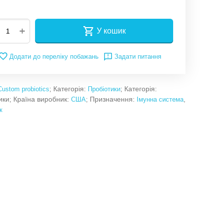
+
У кошик
Додати до переліку побажань
Задати питання
; Категорія:
; Категорія:
Custom probiotics
Пробіотики
ики; Країна виробник:
; Призначення:
,
США
Імунна система
к