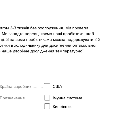
тягом 2-3 тижнів без охолодження. Ми провели
в. Ми занадто переоцінюємо наші пробіотики, щоб
етці. З нашими пробіотиками можна подорожувати 2-3
іотики в холодильнику для досягнення оптимальної
о наше дворічне дослідження температурної
Країна виробник
США
Призначення
Імунна система
Кишківник