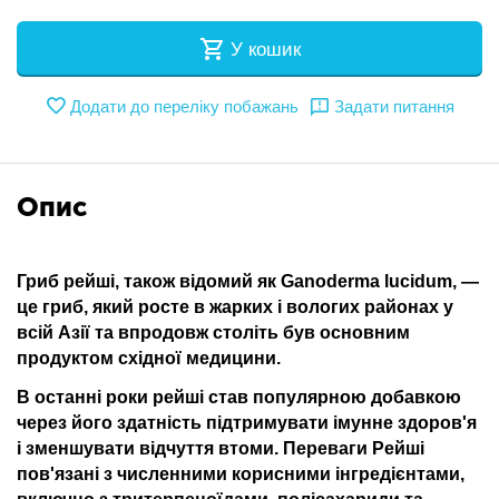
У кошик
Додати до переліку побажань
Задати питання
Опис
Гриб рейші, також відомий як Ganoderma lucidum, —
це гриб, який росте в жарких і вологих районах у
всій Азії та впродовж століть був основним
продуктом східної медицини.
В останні роки рейші став популярною добавкою
через його здатність підтримувати імунне здоров'я
і зменшувати відчуття втоми. Переваги Рейші
пов'язані з численними корисними інгредієнтами,