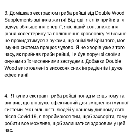
3. Домішка з екстрактом гриба рейші від Double Wood
Supplements змінила життя! Відтоді, як я їх прийняв, я
відчув збільшення енергії; якісніший сон; зниження
рівня холестерину та поліпшення кровообігу. Я більше
не прокидатимуся з руками, що оніміли! Крім того, моя
імунна система працює чудово. Я не хворів уже з того
часу, як прийняв гриби рейші, і я був поруч зі своїми
онуками з їх численними застудами. Добавки Double
Wood виготовлені з високоякісних інгредієнтів і дуже
ефективні!
4. Я купив екстракт гриба рейші понад місяць тому та
виявив, що він дуже ефективний для зміцнення імунної
системи. Як і більшість людей у нашому дивному світі
після Covid 19, я переймаюся тим, щоб захворіти, тому
робити все можливе, щоб залишатися здоровим у цей
час.