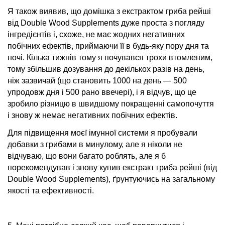
Я також виявив, що домішка з екстрактом гриба рейші
від Double Wood Supplements дуже проста з погляду
інгредієнтів і, схоже, не має жодних негативних
побічних ефектів, приймаючи її в будь-яку пору дня та
ночі. Кілька тижнів тому я почувався трохи втомленим,
тому збільшив дозування до декількох разів на день,
ніж зазвичай (що становить 1000 на день — 500
упродовж дня і 500 рано ввечері), і я відчув, що це
зробило різницю в швидшому покращенні самопочуття
і знову ж немає негативних побічних ефектів.
Для підвищення моєї імунної системи я пробували
добавки з грибами в минулому, але я ніколи не
відчуваю, що вони багато роблять, але я б
порекомендував і знову купив екстракт гриба рейші (від
Double Wood Supplements), ґрунтуючись на загальному
якості та ефективності.