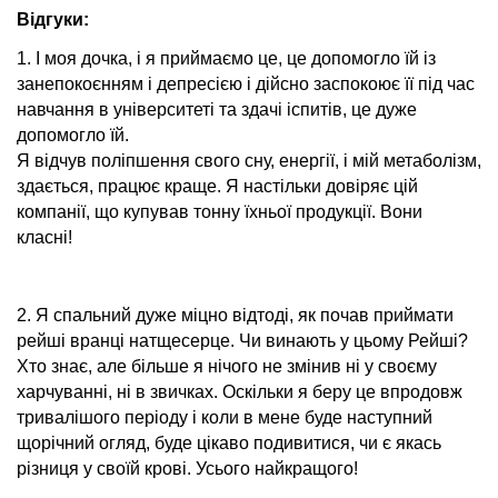
Відгуки:
1. І моя дочка, і я приймаємо це, це допомогло їй із
занепокоєнням і депресією і дійсно заспокоює її під час
навчання в університеті та здачі іспитів, це дуже
допомогло їй.
Я відчув поліпшення свого сну, енергії, і мій метаболізм,
здається, працює краще. Я настільки довіряє цій
компанії, що купував тонну їхньої продукції. Вони
класні!
2. Я спальний дуже міцно відтоді, як почав приймати
рейші вранці натщесерце. Чи винають у цьому Рейші?
Хто знає, але більше я нічого не змінив ні у своєму
харчуванні, ні в звичках. Оскільки я беру це впродовж
тривалішого періоду і коли в мене буде наступний
щорічний огляд, буде цікаво подивитися, чи є якась
різниця у своїй крові. Усього найкращого!