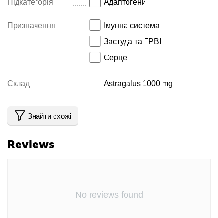
Підкатегорія
Адаптогени
Призначення
Імунна система
Застуда та ГРВІ
Серце
Склад
Astragalus 1000 mg
Знайти схожі
Reviews
No reviews found