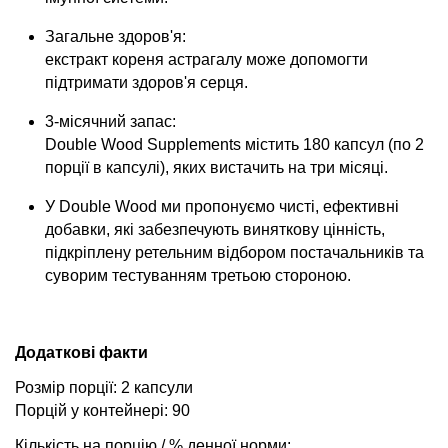
Загальне здоров'я:
екстракт кореня астрагалу може допомогти
підтримати здоров'я серця.
3-місячний запас:
Double Wood Supplements містить 180 капсул (по 2
порції в капсулі), яких вистачить на три місяці.
У Double Wood ми пропонуємо чисті, ефективні
добавки, які забезпечують виняткову цінність,
підкріплену ретельним відбором постачальників та
суворим тестуванням третьою стороною.
Додаткові факти
Розмір порції: 2 капсули
Порцій у контейнері: 90
Кількість на порцію / % денної норми: