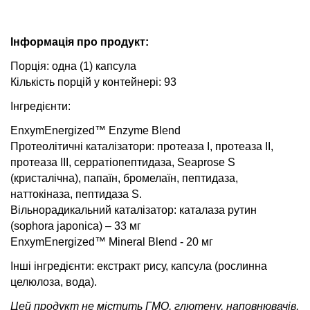
Інформація про продукт:
Порція: одна (1) капсула
Кількість порцій у контейнері: 93
Інгредієнти:
EnxymEnergized™ Enzyme Blend
Протеолітичні каталізатори: протеаза I, протеаза II,
протеаза III, серратіопептидаза, Seaprose S
(кристалічна), папаїн, бромелаїн, пептидаза,
наттокіназа, пептидаза S.
Вільнорадикальний каталізатор: каталаза рутин
(sophora japonica) – 33 мг
EnxymEnergized™ Mineral Blend - 20 мг
Інші інгредієнти: екстракт рису, капсула (рослинна
целюлоза, вода).
Цей продукт не містить ГМО, глютену, наповнювачів,