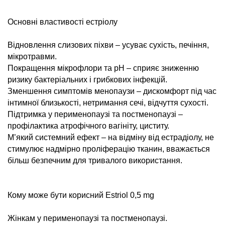
Основні властивості естріолу
Відновлення слизових піхви – усуває сухість, печіння,
мікротравми.
Покращення мікрофлори та pH – сприяє зниженню
ризику бактеріальних і грибкових інфекцій.
Зменшення симптомів менопаузи – дискомфорт під час
інтимної близькості, нетримання сечі, відчуття сухості.
Підтримка у перименопаузі та постменопаузі –
профілактика атрофічного вагініту, циститу.
М’який системний ефект – на відміну від естрадіолу, не
стимулює надмірно проліферацію тканин, вважається
більш безпечним для тривалого використання.
Кому може бути корисний Estriol 0,5 mg
Жінкам у перименопаузі та постменопаузі.