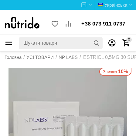
Українська
+38 073 911 0737
0
Головна
/
УСІ ТОВАРИ
/
NP LABS
/
ESTRIOL 0,5MG 30 S
10%
Знижка