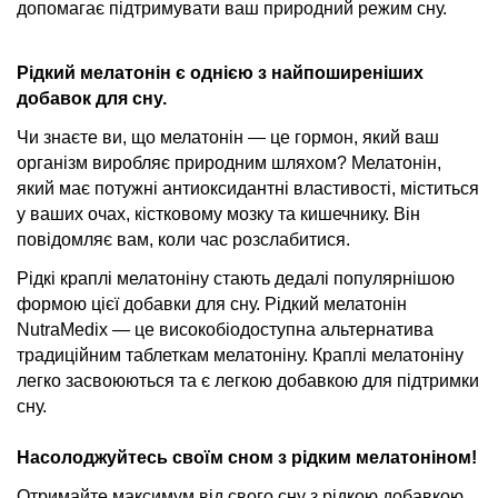
допомагає підтримувати ваш природний режим сну.
Рідкий мелатонін є однією з найпоширеніших
добавок для сну.
Чи знаєте ви, що мелатонін — це гормон, який ваш
організм виробляє природним шляхом? Мелатонін,
який має потужні антиоксидантні властивості, міститься
у ваших очах, кістковому мозку та кишечнику. Він
повідомляє вам, коли час розслабитися.
Рідкі краплі мелатоніну стають дедалі популярнішою
формою цієї добавки для сну. Рідкий мелатонін
NutraMedix — це високобіодоступна альтернатива
традиційним таблеткам мелатоніну. Краплі мелатоніну
легко засвоюються та є легкою добавкою для підтримки
сну.
Насолоджуйтесь своїм сном з рідким мелатоніном!
Отримайте максимум від свого сну з рідкою добавкою