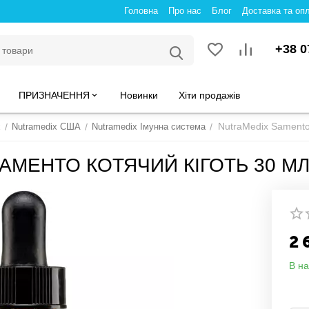
Головна
Про нас
Блог
Доставка та оп
+38 0
ПРИЗНАЧЕННЯ
Новинки
Хіти продажів
NutraMedix Samento
x
/
Nutramedix США
/
Nutramedix Імунна система
/
АМЕНТО КОТЯЧИЙ КІГОТЬ 30 М
2 
В на