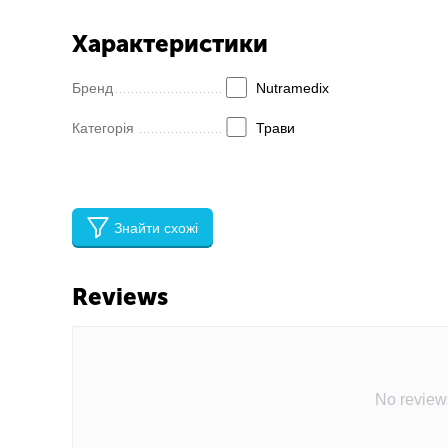
Характеристики
Бренд
Nutramedix
Категорія
Трави
Знайти схожі
Reviews
No review