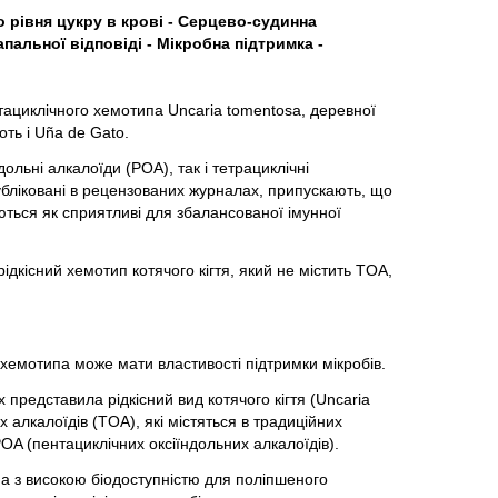
 рівня цукру в крові - Серцево-судинна
апальної відповіді - Мікробна підтримка -
нтациклічного хемотипа Uncaria tomentosa, деревної
оть і Uña de Gato.
дольні алкалоїди (POA), так і тетрациклічні
убліковані в рецензованих журналах, припускають, що
ються як сприятливі для збалансованої імунної
дкісний хемотип котячого кігтя, який не містить TOA,
хемотипа може мати властивості підтримки мікробів.
представила рідкісний вид котячого кігтя (Uncaria
 алкалоїдів (TOA), які містяться в традиційних
OA (пентациклічних оксіїндольних алкалоїдів).
 високою біодоступністю для поліпшеного