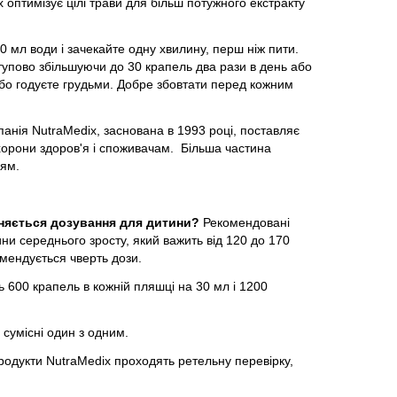
оптимізує цілі трави для більш потужного екстракту
 мл води і зачекайте одну хвилину, перш ніж пити.
поступово збільшуючи до 30 крапель два рази в день або
 або годуєте грудьми. Добре збовтати перед кожним
я NutraMedix, заснована в 1993 році, поставляє
хорони здоров'я і споживачам. Більша частина
іям.
зняється дозування для дитини?
Рекомендовані
ни середнього зросту, який важить від 120 до 170
комендується чверть дози.
ть 600 крапель в кожній пляшці на 30 мл і 1200
 сумісні один з одним.
продукти NutraMedix проходять ретельну перевірку,