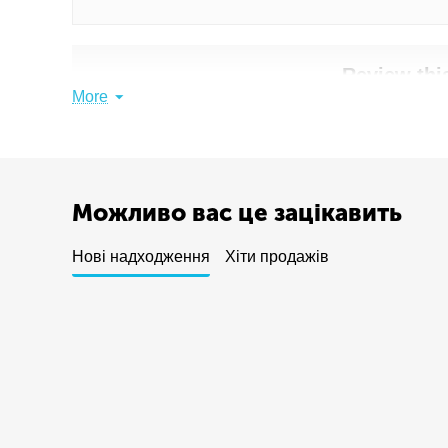
Review thi
More
Share your thoughts w
Write a 
Можливо вас це зацікавить
Нові надходження
Хіти продажів