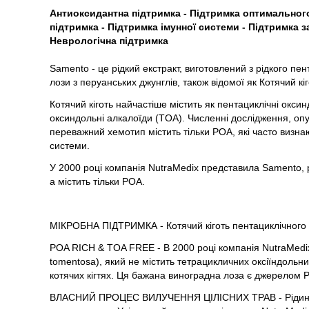
Антиоксидантна підтримка - Підтримка оптимального
підтримка - Підтримка імунної системи - Підтримка з
Неврологічна підтримка
Samento - це рідкий екстракт, виготовлений з рідкого пе
лози з перуанських джунглів, також відомої як Котячий кіг
Котячий кіготь найчастіше містить як пентациклічні оксин
оксиндольні алкалоїди (TOA). Численні дослідження, оп
переважний хемотип містить тільки POA, які часто визна
системи.
У 2000 році компанія NutraMedix представила Samento, рі
а містить тільки POA.
МІКРОБНА ПІДТРИМКА - Котячий кіготь пентациклічного 
POA RICH & TOA FREE - В 2000 році компанія NutraMedix 
tomentosa), який не містить тетрацикличних оксіїндольних
котячих кігтях. Ця бажана виноградна лоза є джерелом P
ВЛАСНИЙ ПРОЦЕС ВИЛУЧЕННЯ ЦІЛІСНИХ ТРАВ - Рідина з