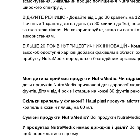
всмоктування. Унікальний процес поліпшення NutraMedix 
широкого спектру дії.
ВІДЧУЙТЕ РІЗНИЦЮ - Додайте від 1 до 30 крапель на 120
Почніть з 1 краплі двічі на день (за 30 хвилин до їжі), 
за вказівкою лікаря. Не використовуйте, якщо ви вагітні
використанням.
БІЛЬШЕ 20 РОКІВ НУТРИЦЕВТИЧНИХ ІННОВАЦІЙ - Компані
высокобіодоступні харчові добавки фахівцям в області о
прибутку NutraMedix передається благодійним організац
Моя дитина приймає продукти NutraMedix. Чи відрі
дози продуктів NutraMedix призначені для дорослої люди
фунтів. Дітям від 4 років і старше на кожні 30 фунтів ре
Скільки крапель у флаконі?
Наші рідкі продукти містя
крапель в кожній пляшці на 60 мл.
Сумісні продукти NutraMedix?
Всі продукти NutraMedix
У продуктах NutraMedix немає дріжджів і цвілі?
Всі 
щоб переконатися в цьому.