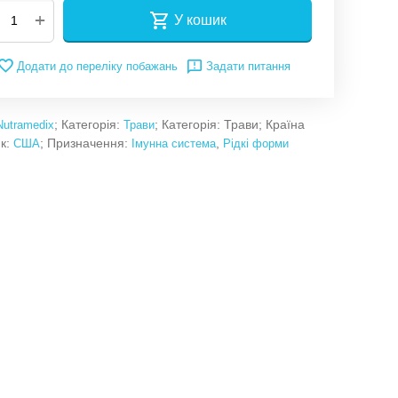
+
У кошик
Додати до переліку побажань
Задати питання
; Категорія:
; Категорія: Трави; Країна
Nutramedix
Трави
к:
; Призначення:
,
США
Імунна система
Рідкі форми