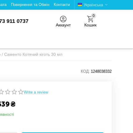
лата
Повернення та Обмін
Контакти
Українська
0
73 911 0737
Аккаунт
Кошик
 / Саменто Котячий кіготь 30 мл
Л
КОД:
1248038332
Write a review
639
₴
явності