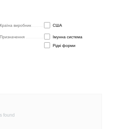
Країна виробник
США
Призначення
Імунна система
Рідкі форми
s found