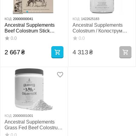
КОД:
20000000041
КОД:
1422625183
Ancestral Supplements
Ancestral Supplements
Beef Colostrum Stick
Colostrum / Колострум
Packs / Колострум
молозиво 180 капсул
0.0
0.0
молозиво 30 саше
2 667
₴
4 313
₴
КОД:
20000001001
Ancestral Supplements
Grass Fed Beef Colostrum
Jar / Молозиво від корів
0.0