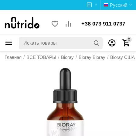
Русский
+38 073 911 0737
0
Главная
/
ВСЕ ТОВАРЫ
/
Bioray
/
Bioray Bioray
/
Bioray США