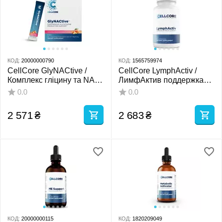
КОД:
20000000790
КОД:
1565759974
CellCore GlyNACtive /
CellCore LymphActiv /
Комплекс гліцину та NAC
ЛимфАктив поддержка
для антиоксидантного
лимфатической системы
0.0
0.0
захисту 30 саше
60 капсул
2 571
₴
2 683
₴
КОД:
20000000115
КОД:
1820209049