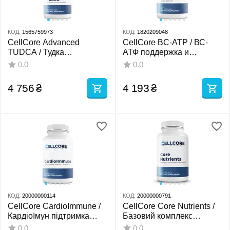
КОД:
1565759973
КОД:
1820209048
CellCore Advanced
CellCore BC-ATP / ВС-
TUDCA / Тудка
АТФ поддержка и
усиленного действия 60
оптимизация функции
0.0
0.0
капсул
митохондрий 120 капсул
4 756
₴
4 193
₴
КОД:
20000000114
КОД:
20000000791
CellCore CardioImmune /
CellCore Core Nutrients /
КардіоІмун підтримка
Базовий комплекс
серцево-судинної
вітамінів і мінералів 60
0.0
0.0