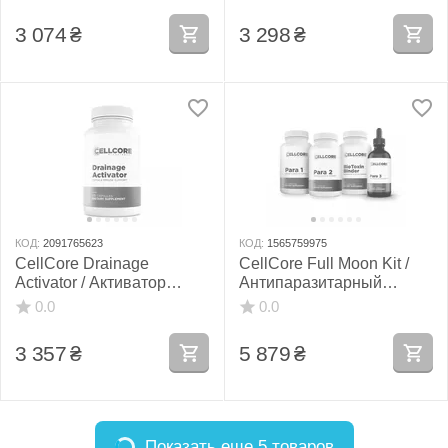
запальної відповіді 120
капсул
3 074
₴
3 298
₴
КОД:
2091765623
КОД:
1565759975
CellCore Drainage
CellCore Full Moon Kit /
Activator / Активатор
Антипаразитарный
дренажу та детоксикації
комплекс Фул Мун
0.0
0.0
організму 120 капсул
3 357
₴
5 879
₴
Показать еще 5 товаров