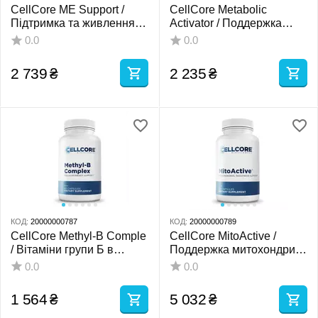
CellCore ME Support /
CellCore Metabolic
Підтримка та живлення
Activator / Поддержка
лімбічної системи 59 мл
метаболизма,
0.0
0.0
щитовидной железы и
митохондрий 59 мл
2 739
₴
2 235
₴
КОД:
20000000787
КОД:
20000000789
CellCore Methyl-B Comple
CellCore MitoActive /
/ Вітаміни групи Б в
Поддержка митохондрий
активній формі 60 капсул
и выработки энергии 60
0.0
0.0
капсул
1 564
₴
5 032
₴