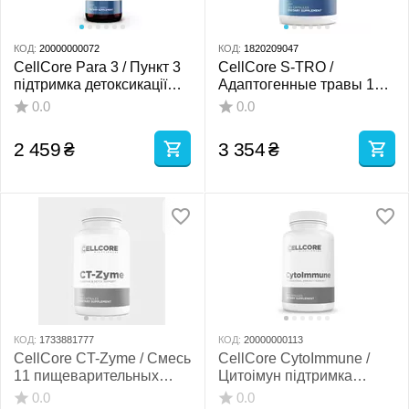
КОД:
20000000072
КОД:
1820209047
CellCore Para 3 / Пункт 3
CellCore S-TRO /
підтримка детоксикації
Адаптогенные травы 120
організму та кишкового
капсул
0.0
0.0
микробиома 59 мл
2 459
₴
3 354
₴
КОД:
1733881777
КОД:
20000000113
CellCore CT-Zyme / Смесь
CellCore CytoImmune /
11 пищеварительных
Цитоімун підтримка
ферментов 120 капсул
здорової имунної та
0.0
0.0