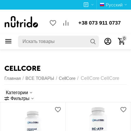
Русский
+38 073 911 0737
0
CELLCORE
Главная
/
ВСЕ ТОВАРЫ
/
CellCore
/
CellCore CellCore
Категории
Фильтры