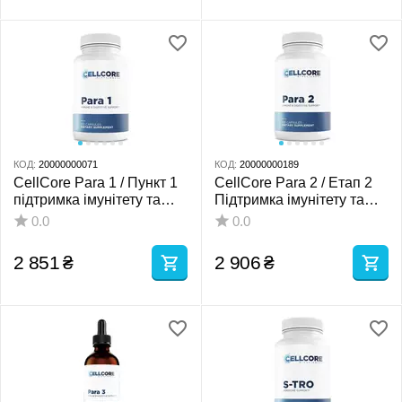
КОД:
20000000071
КОД:
20000000189
CellCore Para 1 / Пункт 1
CellCore Para 2 / Етап 2
підтримка імунітету та
Підтримка імунітету та
травлення 120 капсул
кишкового мІкробІома
0.0
0.0
120 капсул
2 851
₴
2 906
₴