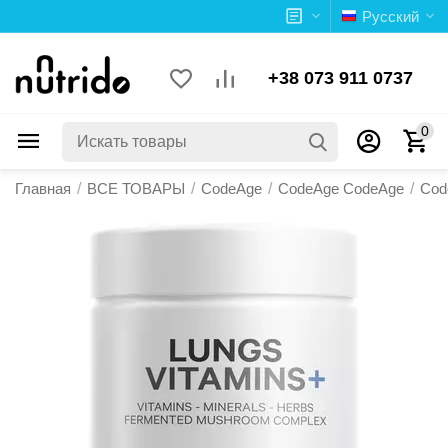
Русский
+38 073 911 0737
0
Главная
/
ВСЕ ТОВАРЫ
/
CodeAge
/
CodeAge CodeAge
/
Cod