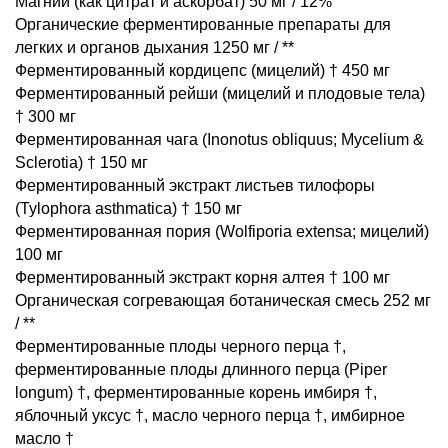
Магний (как цитрат и аскорбат) 50 мг / 12%
Органические ферментированные препараты для
легких и органов дыхания 1250 мг / **
Ферментированный кордицепс (мицелий) † 450 мг
Ферментированный рейши (мицелий и плодовые тела)
† 300 мг
Ферментированная чага (Inonotus obliquus; Mycelium &
Sclerotia) † 150 мг
Ферментированный экстракт листьев тилофоры
(Tylophora asthmatica) † 150 мг
Ферментированная пория (Wolfiporia extensa; мицелий)
100 мг
Ферментированный экстракт корня алтея † 100 мг
Органическая согревающая ботаническая смесь 252 мг
/ **
Ферментированные плоды черного перца †,
ферментированные плоды длинного перца (Piper
longum) †, ферментированные корень имбиря †,
яблочный уксус †, масло черного перца †, имбирное
масло †