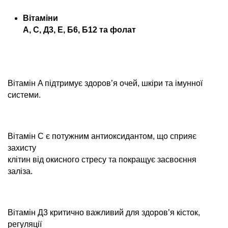
Вітаміни
A, C, Д3, E, Б6, Б12 та фолат
Вітамін A підтримує здоров’я очей, шкіри та імунної
системи.
Вітамін C є потужним антиоксидантом, що сприяє
захисту
клітин від окисного стресу та покращує засвоєння
заліза.
Вітамін Д3 критично важливий для здоров’я кісток,
регуляції