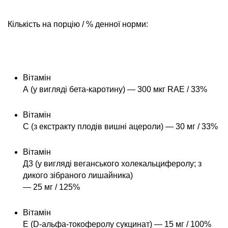
Кількість на порцію / % денної норми:
Вітамін
А (у вигляді бета-каротину) — 300 мкг RAE / 33%
Вітамін
С (з екстракту плодів вишні ацероли) — 30 мг / 33%
Вітамін
Д3 (у вигляді веганського холекальциферолу; з
дикого зібраного лишайника)
— 25 мг / 125%
Вітамін
Е (D-альфа-токоферолу сукцинат) — 15 мг / 100%