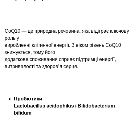
CoQ10 — це природна речовина, яка відіграє ключову
роль у
виробленні клітинної енергії. З віком рівень CoQ10
знижується, тому його
додаткове споживання сприяє підтримці енергії,
витривалості та здоров’я серця.
Пробіотики
Lactobacillus acidophilus і Bifidobacterium
bifidum