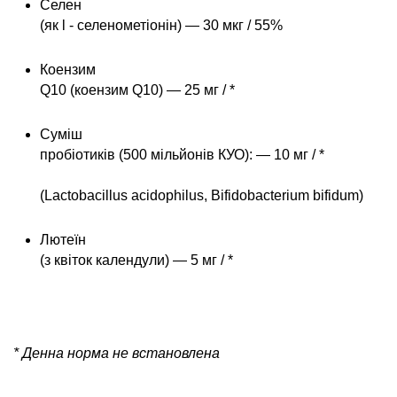
Селен
(як l - селенометіонін) — 30 мкг / 55%
Коензим
Q10 (коензим Q10) — 25 мг / *
Суміш
пробіотиків (500 мільйонів КУО): — 10 мг / *
(Lactobacillus acidophilus, Bifidobacterium bifidum)
Лютеїн
(з квіток календули) — 5 мг / *
* Денна норма не встановлена