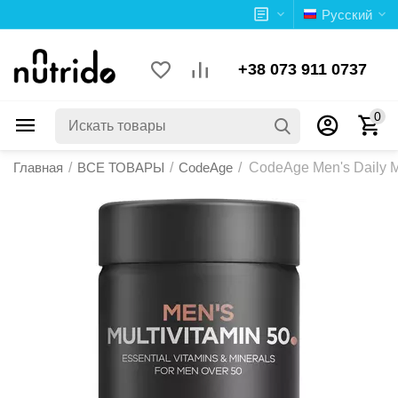
Русский
+38 073 911 0737
0
Главная
/
ВСЕ ТОВАРЫ
/
CodeAge
/
CodeAge Men's Daily Mu