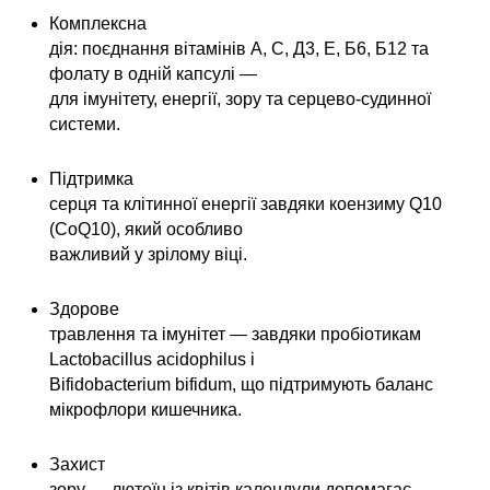
Комплексна
дія: поєднання вітамінів A, C, Д3, E, Б6, Б12 та
фолату в одній капсулі —
для імунітету, енергії, зору та серцево-судинної
системи.
Підтримка
серця та клітинної енергії завдяки коензиму Q10
(CoQ10), який особливо
важливий у зрілому віці.
Здорове
травлення та імунітет — завдяки пробіотикам
Lactobacillus acidophilus і
Bifidobacterium bifidum, що підтримують баланс
мікрофлори кишечника.
Захист
зору — лютеїн із квітів календули допомагає