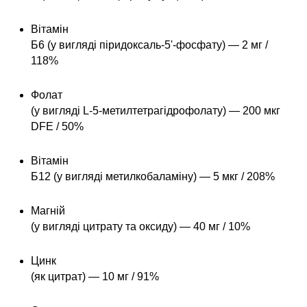
Вітамін
Б6 (у вигляді піридоксаль-5'-фосфату) — 2 мг /
118%
Фолат
(у вигляді L-5-метилтетрагідрофолату) — 200 мкг
DFE / 50%
Вітамін
Б12 (у вигляді метилкобаламіну) — 5 мкг / 208%
Магній
(у вигляді цитрату та оксиду) — 40 мг / 10%
Цинк
(як цитрат) — 10 мг / 91%