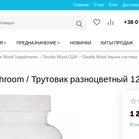
Главная
О нас
Блог
Доставк
+38 0
Я
ПРЕДНАЗНАЧЕНИЕ
НОВИНКИ
ХИТЫ ПРОДАЖ
le Wood Supplements
/
Double Wood США
/
Double Wood Імунна система
shroom / Трутовик разноцветный 1
1 
В н