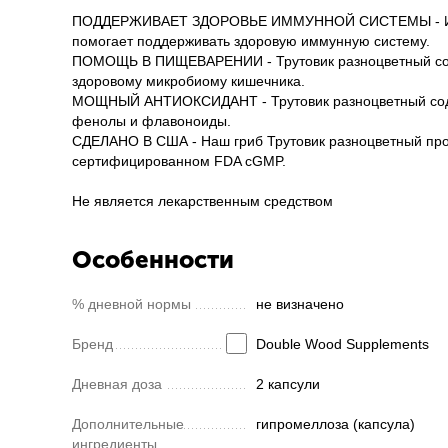
ПОДДЕРЖИВАЕТ ЗДОРОВЬЕ ИММУННОЙ СИСТЕМЫ - Иссле
помогает поддерживать здоровую иммунную систему.
ПОМОЩЬ В ПИЩЕВАРЕНИИ - Трутовик разноцветный сод
здоровому микробиому кишечника.
МОЩНЫЙ АНТИОКСИДАНТ - Трутовик разноцветный соде
фенолы и флавоноиды.
СДЕЛАНО В США - Наш гриб Трутовик разноцветный прои
сертифицированном FDA cGMP.
Не является лекарственным средством
Особенности
% дневной нормы
не визначено
Бренд
Double Wood Supplements
Дневная доза
2 капсули
Дополнительные
гипромеллоза (капсула)
ингредиенты