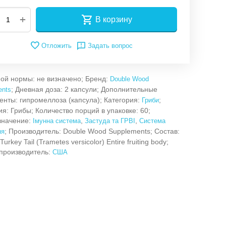
+
В корзину
Отложить
Задать вопрос
ой нормы: не визначено; Бренд:
Double Wood
; Дневная доза: 2 капсули; Дополнительные
ents
енты: гипромеллоза (капсула); Категория:
;
Гриби
ия: Грибы; Количество порций в упаковке: 60;
значение:
,
,
Імунна система
Застуда та ГРВІ
Система
; Производитель: Double Wood Supplements; Состав:
ня
Turkey Tail (Trametes versicolor) Entire fruiting body;
производитель:
США