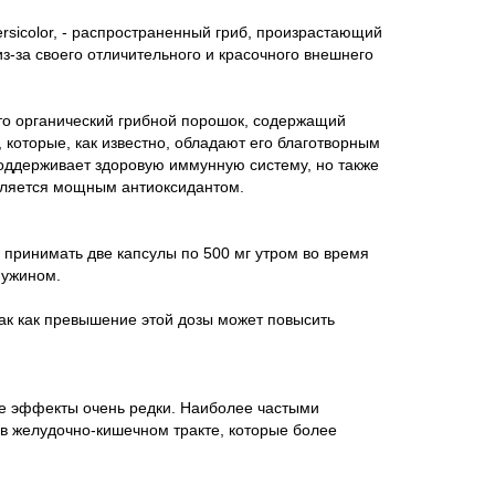
ersicolor, - распространенный гриб, произрастающий
из-за своего отличительного и красочного внешнего
это органический грибной порошок, содержащий
 которые, как известно, обладают его благотворным
поддерживает здоровую иммунную систему, но также
вляется мощным антиоксидантом.
 принимать две капсулы по 500 мг утром во время
 ужином.
ак как превышение этой дозы может повысить
ые эффекты очень редки. Наиболее частыми
 желудочно-кишечном тракте, которые более