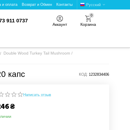
а и оплата
Возврат и Обмен
Контакты
Русский
0
73 911 0737
Аккаунт
Корзина
Double Wood Turkey Tail Mushroom /
/
20 капс
КОД:
1232834406
Написать отзыв
246
₴
аличии