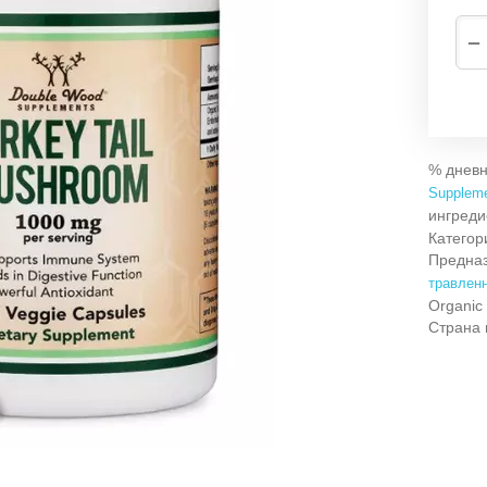
−
% дневн
Supplem
ингреди
Категор
Предна
травлен
Organic 
Страна 