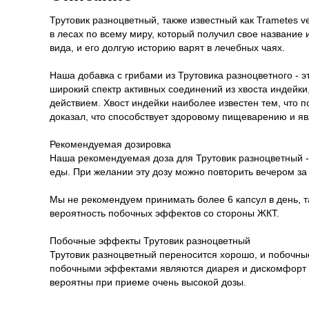
Трутовик разноцветный, также известный как Trametes v
в лесах по всему миру, который получил свое название 
вида, и его долгую историю варят в лечебных чаях.
Наша добавка с грибами из Трутовика разноцветного - 
широкий спектр активных соединений из хвоста индейки,
действием. Хвост индейки наиболее известен тем, что 
доказал, что способствует здоровому пищеварению и я
Рекомендуемая дозировка
Наша рекомендуемая доза для Трутовик разноцветный -
еды. При желании эту дозу можно повторить вечером за
Мы не рекомендуем принимать более 6 капсул в день, т
вероятность побочных эффектов со стороны ЖКТ.
Побочные эффекты Трутовик разноцветный
Трутовик разноцветный переносится хорошо, и побочн
побочными эффектами являются диарея и дискомфорт в
вероятны при приеме очень высокой дозы.