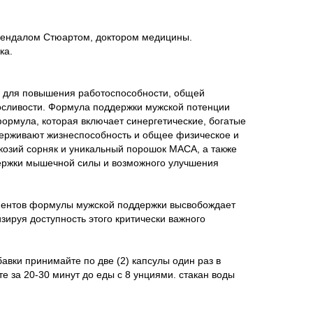
далом Стюартом, доктором медицины.
ка.
же для повышения работоспособности, общей
осливости. Формула поддержки мужской потенции
ормула, которая включает синергетические, богатые
держивают жизнеспособность и общее физическое и
 козий сорняк и уникальный порошок MACA, а также
ержки мышечной силы и возможного улучшения
иентов формулы мужской поддержки высвобождает
зируя доступность этого критически важного
авки принимайте по две (2) капсулы один раз в
е за 20-30 минут до еды с 8 унциями. стакан воды