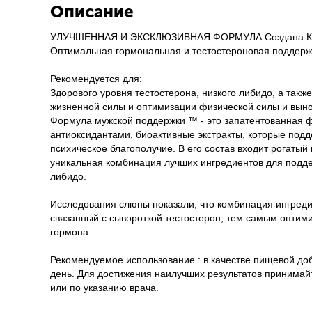
Описание
УЛУЧШЕННАЯ И ЭКСКЛЮЗИВНАЯ ФОРМУЛА Создана Кен
Оптимальная гормональная и тестостероновая поддерж
Рекомендуется для:
Здорового уровня тестостерона, низкого либидо, а так
жизненной силы и оптимизации физической силы и вын
Формула мужской поддержки ™ - это запатентованная ф
антиоксидантами, биоактивные экстракты, которые под
психическое благополучие. В его состав входит рогатый
уникальная комбинация лучших ингредиентов для подд
либидо.
Исследования слюны показали, что комбинация ингред
связанный с сывороткой тестостерон, тем самым оптими
гормона.
Рекомендуемое использование : в качестве пищевой доб
день. Для достижения наилучших результатов принимайт
или по указанию врача.