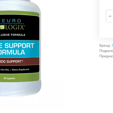
−
Бренд:
Подкате
Предна