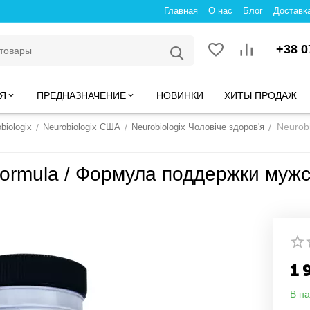
Главная
О нас
Блог
Доставк
+38 0
Я
ПРЕДНАЗНАЧЕНИЕ
НОВИНКИ
ХИТЫ ПРОДАЖ
Neurob
biologix
/
Neurobiologix США
/
Neurobiologix Чоловіче здоров'я
/
 Formula / Формула поддержки мужс
1 
В н