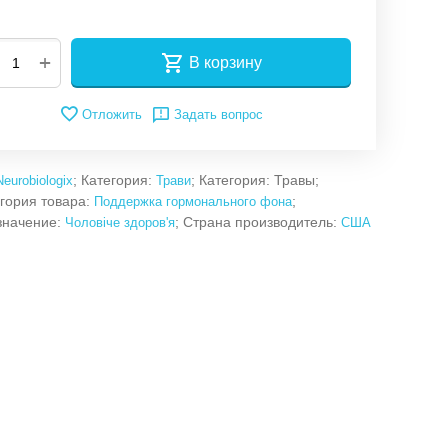
+
В корзину
Отложить
Задать вопрос
; Категория:
; Категория: Травы;
Neurobiologix
Трави
гория товара:
;
Поддержка гормонального фона
значение:
; Страна производитель:
Чоловіче здоров'я
США