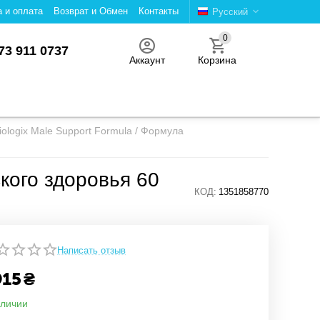
а и оплата
Возврат и Обмен
Контакты
Русский
0
73 911 0737
Аккаунт
Корзина
iologix Male Support Formula / Формула
кого здоровья 60
КОД:
1351858770
Написать отзыв
915
₴
аличии