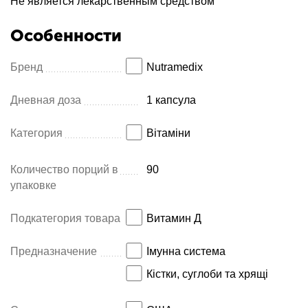
Не является лекарственным средством
Особенности
Бренд
Nutramedix
Дневная доза
1 капсула
Категория
Вітаміни
Количество порций в
90
упаковке
Подкатегория товара
Витамин Д
Предназначение
Імунна система
Кістки, суглоби та хрящі