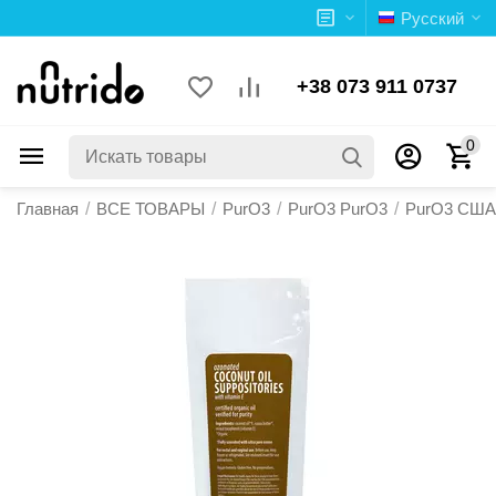
Русский
+38 073 911 0737
0
Главная
/
ВСЕ ТОВАРЫ
/
PurO3
/
PurO3 PurO3
/
PurO3 США