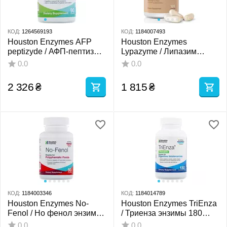
КОД:
1264569193
КОД:
1184007493
Houston Enzymes AFP
Houston Enzymes
peptizyde / АФП-пептизид,
Lypazyme / Липазим
90 капсул
энзимы 120 капсул
0.0
0.0
2 326
₴
1 815
₴
КОД:
1184003346
КОД:
1184014789
Houston Enzymes No-
Houston Enzymes TriEnza
Fenol / Но фенол энзимы
/ Триенза энзимы 180
90 капс
жевательных табл
0.0
0.0