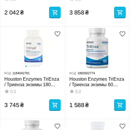
2 042
₴
3 858
₴
КОД:
1184042781
КОД:
1882602774
Houston Enzymes TriEnza
Houston Enzymes TriEnza
/ Триенза энзимы 180
/ Триенза энзимы 60
капс
капсул
0.0
0.0
3 745
₴
1 588
₴