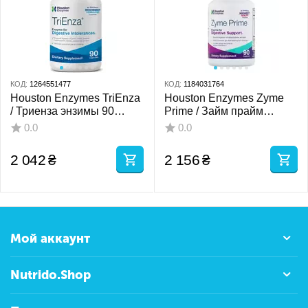
КОД:
1264551477
КОД:
1184031764
Houston Enzymes TriEnza
Houston Enzymes Zyme
/ Триенза энзимы 90
Prime / Займ прайм
капсул
энзимы 90 Capsules
0.0
0.0
2 042
₴
2 156
₴
Мой аккаунт
Nutrido.Shop